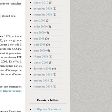
janvier 2010
(1)
peuvent consulter.
novembre 2009
(2)
septembre 2009
(2)
 existait déjà
août 2009
(2)
juillet 2009
(3)
juin 2009
(4)
 en 1979
, soit une
mai 2009
(3)
72), par un groupe
avril 2009
(3)
Usenet a été créé à
le protocole UUCP a
mars 2009
(6)
enet et permettant
février 2009
(4)
 et les réseaux P2P
is 2003
. En effet, à
janvier 2009
(6)
ment utilisé par les
décembre 2008
(4)
stème d’échange de
 forum et d’autres
novembre 2008
(5)
octobre 2008
(6)
septembre 2008
(4)
ent aux internautes
 de téléchargement
Derniers billets
La Réponse Graduée au
erveurs.
Egalement