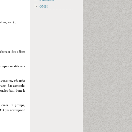
OMPI
bus, etc.) ;
héberger des débats
oupes relatifs aux
posantes, séparées
oite. Par exemple,
rt.football dont le
t créer un groupe,
993) qui correspond