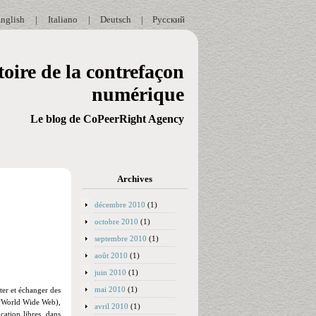
nglish
|
Italiano
|
Deutsch
|
Русский
oire de la contrefaçon
numérique
Le blog de CoPeerRight Agency
Archives
décembre 2010
(1)
octobre 2010
(1)
septembre 2010
(1)
août 2010
(1)
juin 2010
(1)
mai 2010
(1)
ter et échanger des
 (World Wide Web),
avril 2010
(1)
tion libres, dans