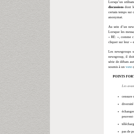
Lorsqu’un utilisat
discussions
dont l
certain temps sur 
anonymat.
Au sein d’un news
Lorsque les messag
« RE: », comme c’e
cliquer sur leur « 
Les newsgroups so
newsgroup, il doit
série de débats au
soumis à un
vote
q
POINTS FORT
Les ava
c
ensure r
diversité
échange
peuvent 
téléchar
pas de pu