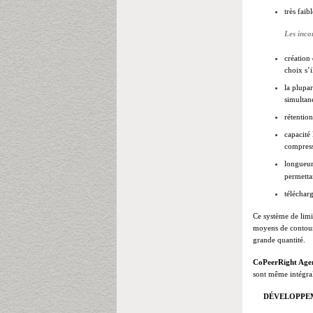
très faib
Les inco
c
réation
choix s’i
la plupa
simultan
rétention
capacité 
compress
longueur 
permettan
télécharg
Ce système de limi
moyens de contourn
grande quantité.
CoPeerRight Age
sont même intégral
D
É
VELOPPE