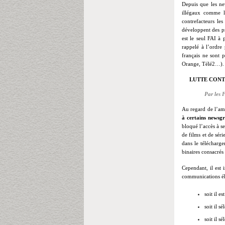
Depuis que les ne
illégaux comme le
contrefacteurs les
développent des 
est le seul FAI à
rappelé à l’ordre 
français ne sont 
Orange, Télé2…).
LUTTE CON
Par les 
Au regard de l’amp
à certains newsgr
bloqué l’accès à s
de films et de séri
dans le télécharg
binaires consacrés 
Cependant, il est 
communications éle
soit il e
soit il s
soit il s