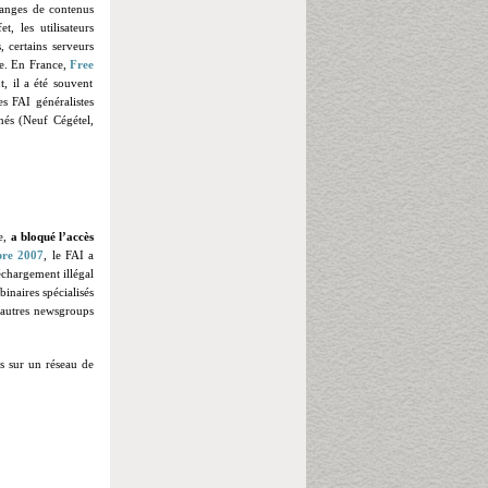
hanges de contenus
, les utilisateurs
s, certains serveurs
ue. En France,
Free
, il a été souvent
es FAI généralistes
nés
(Neuf Cégétel,
re,
a bloqué l’accès
bre 2007
, le FAI a
échargement illégal
inaires spécialisés
 autres newsgroups
és sur un réseau de