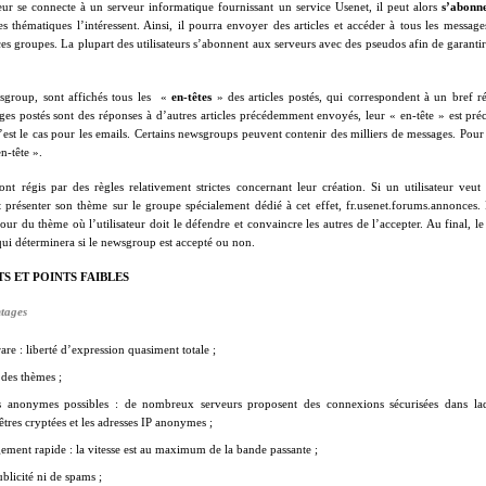
eur se connecte à un serveur informatique fournissant un service Usenet, il peut alors
s’abonn
es thématiques l’intéressent. Ainsi, il pourra envoyer des articles et accéder à tous les messag
ces groupes. La plupart des utilisateurs s’abonnent aux serveurs avec des pseudos afin de garan
group, sont affichés tous les
«
en-têtes
» des articles postés, qui correspondent à un bref 
es postés sont des réponses à d’autres articles précédemment envoyés, leur « en-tête » est pr
st le cas pour les emails. Certains newsgroups peuvent contenir des milliers de messages. Pour les
en-tête ».
nt régis par des règles relativement strictes concernant leur création. Si un utilisateur veu
 présenter son thème sur le groupe spécialement dédié à cet effet, fr.usenet.forums.annonces. 
tour du thème où l’utilisateur doit le défendre et convaincre les autres de l’accepter. Au final, l
ui déterminera si le newsgroup est accepté ou non.
S ET POINTS FAIBLES
ntages
are : liberté d’expression quasiment totale ;
 des thèmes ;
s anonymes possibles : de nombreux serveurs proposent des connexions sécurisées dans laq
êtres cryptées et les adresses IP anonymes ;
gement rapide :
la vitesse est au maximum de la bande passante ;
blicité ni de spams ;