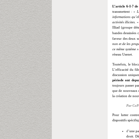
L’article 6-I-7 d
transmettent : «
L
informations qu’el
activités illicites.
»
Illiad (groupe dét
bandes dessinées c
faveur des deux s
non et de les prop
ce même système »
réseau Usenet
.
Toutefois, le bloc
L’efficacité du fi
discussion unique
période ont depu
toujours passer pa
que de nouveaux ne
la création de nou
Par CoP
Pour lutter cont
dispositifs spécifi
d
’une pa
droit. Dè