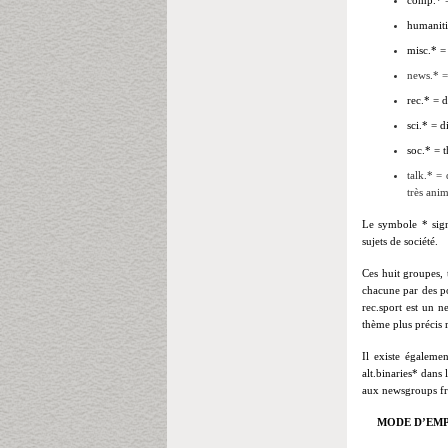
comp.* = 
humanitie
misc.* =
news.* =
rec.* = d
sci.* = d
soc.* = t
talk.* =
très ani
Le symbole * sign
sujets de société.
Ces huit groupes,
chacune par des p
rec.sport est un n
thème plus précis r
Il existe égaleme
alt.binaries* dans
aux newsgroups f
MODE D’EM