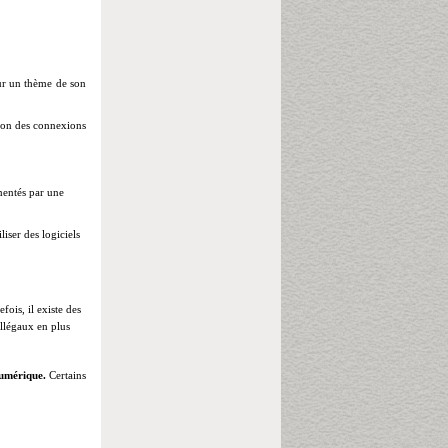
ur un thème de son
tion des connexions
mentés par une
iliser des
logiciels
fois, il existe des
illégaux en plus
numérique.
Certains