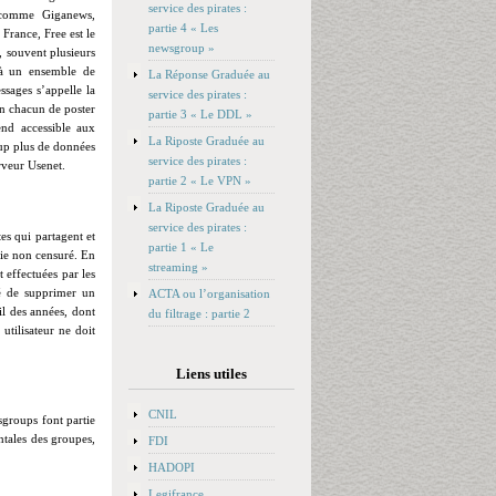
service des pirates :
 (comme Giganews,
partie 4 « Les
 France, Free est le
newsgroup »
, souvent plusieurs
e à un ensemble de
La Réponse Graduée au
sages s’appelle la
service des pirates :
 un chacun de poster
partie 3 « Le DDL »
end accessible aux
La Riposte Graduée au
oup plus de données
service des pirates :
erveur Usenet.
partie 2 « Le VPN »
La Riposte Graduée au
service des pirates :
tes qui partagent et
partie 1 « Le
tie non censuré. En
streaming »
t effectuées par les
ité de supprimer un
ACTA ou l’organisation
il des années, dont
du filtrage : partie 2
 utilisateur ne doit
Liens utiles
CNIL
sgroups font partie
tales des groupes,
FDI
HADOPI
Legifrance