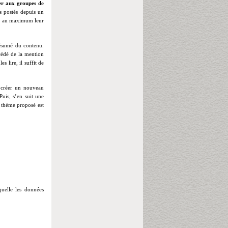
er aux groupes de
es postés depuis un
tir au maximum leur
résumé du contenu.
écédé de la mention
 lire, il suffit de
t créer un nouveau
Puis, s’en suit une
e thème proposé est
uelle les données