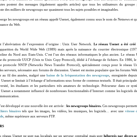
autes postent des messages (également appelés articles) que tous les utilisateurs du groupe 
iste des milliers de newsgroups sur quasiment tous les sujets possibles et imaginables.
erge les newsgroups est un réseau appelé Usenet, également connu sous le nom de Netnews et qui
ssance du Web.
 l’abréviation de l’expression d’origine : Unix User Network.
Le réseau Usenet a été créé
apparition du World Wide Web (1989) mais après la naissance du courrier électronique (19
oline du Nord aux Etats-Unis. C’est l’un des réseaux informatiques le plus ancien. Le réseau 
ase du protocole UUCP (
Unix to Unix Copy Protocol)
, dédié à l’échange de fichiers. En 1986, 
le protocole NNTP (Networks News Transfer Protocol), spécialement conçu pour le réseau Us
e les serveurs, nécessaire aux forums de discussion. Usenet est moins populaire que les forums Web
ter au fil des années, malgré une
baisse de la fréquentation des newsgroups
, enregistrée depu
u Usenet se limitait à l’échange d’informations sous forme de contenus textuels. Il était principale
versité, les étudiants et les particuliers très amateurs de technologie. Précurseur dans ce sy
u Usenet a notamment influencé de nombreuses fonctionnalités d’Internet comme les logiciels de
ommunication.
’est développé et une nouvelle ère est arrivée :
les newsgroups binaires.
Ces newsgroups
permett
chiers binaires
tels que les images, les vidéos, les musiques, les logiciels… avec une
vitesse
ide
, même supérieure aux serveurs FTP.
RS
réseau Usenet ne sont pas localisés sur un serveur centralisé mais sont
hébergés par divers s