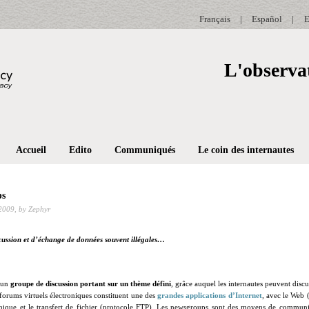
Français
|
Español
|
E
L'observat
Accueil
Edito
Communiqués
Le coin des internautes
ps
 2009,
by Zephyr
cussion et d’échange de données souvent illégales…
 un
groupe de discussion portant sur un thème défini
, grâce auquel les internautes peuvent discu
forums virtuels électroniques constituent une des
grandes applications d’Internet
, avec le Web
onique et le transfert de fichier (protocole FTP)
. Les newsgroups sont des moyens de communica