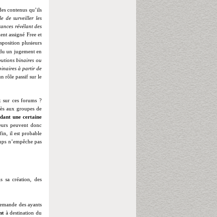
des contenus qu’ils
 de surveiller les
tances révélant des
ent assigné Free et
sposition plusieurs
du un jugement en
butions binaires ou
inaires à partir de
n rôle passif sur le
ux sur ces forums ?
ccès aux groupes de
dant une certaine
teurs peuvent donc
in, il est probable
roups n’empêche pas
 sa création, des
 demande des ayants
nt
à destination du