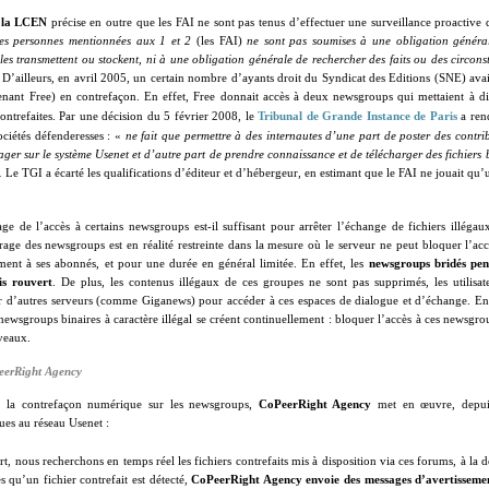
e la LCEN
précise en outre que les FAI ne sont pas tenus d’effectuer une surveillance proactive 
es personnes mentionnées aux 1 et 2
(les FAI)
ne sont pas soumises à une obligation générale
les transmettent ou stockent, ni à une obligation générale de rechercher des faits ou des circons
D’ailleurs, en avril 2005, un certain nombre d’ayants droit du Syndicat des Editions (SNE) avai
enant Free) en contrefaçon. En effet, Free donnait accès à deux newsgroups qui mettaient à di
ontrefaites. Par une décision du 5 février 2008, le
Tribunal de Grande Instance de Paris
a ren
ociétés défenderesses : «
ne fait que permettre à des internautes d’une part de poster des contri
ager sur le système Usenet et d’autre part de prendre connaissance et de télécharger des fichiers b
.
Le TGI a écarté les qualifications d’éditeur et d’hébergeur, en estimant que le FAI ne jouait qu’u
age de l’accès à certains newsgroups est-il suffisant pour arrêter l’échange de fichiers illéga
ltrage des newsgroups est en réalité restreinte dans la mesure où le serveur ne peut bloquer l’a
ment à ses abonnés, et pour une durée en général limitée. En effet, les
newsgroups bridés pen
is rouvert
. De plus, les contenus illégaux de ces groupes ne sont pas supprimés, les utilisa
r d’autres serveurs (comme Giganews) pour accéder à ces espaces de dialogue et d’échange. Enf
wsgroups binaires à caractère illégal se créent continuellement : bloquer l’accès à ces newsg
veaux.
eerRight Agency
re la contrefaçon numérique sur les newsgroups,
CoPeerRight Agency
met en œuvre, depuis
ques au réseau Usenet :
rt, nous recherchons en temps réel les fichiers contrefaits mis à disposition via ces forums, à la
s qu’un fichier contrefait est détecté,
CoPeerRight Agency envoie des
messages d’avertisseme