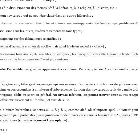
discussions relatives à l’informatique ;
s.* = discussions sur des thèmes liés à la littérature, à la religion, à l’histoire, etc. ;
 tout newsgroup qui ne peut être classé dans une autre hiérarchie ;
 discussions relatives au réseau Usenet même (création/suppression de Newsgroups, problèmes d’a
iscussions sur les loisirs, les divertissements de tous types ;
iscussions sur des thématiques scientifique ;
hèmes d’actualité et sujets de société mais aussi la vie en société (« chat ») ;
 discussions liées aux sujets sensibles, polémiques ; les newsgroups de cette hiérarchie tendent à 
més alors que les groupes soc.* sont plus amicaux.
ifie l’ensemble des groupes appartenant à ce thème. Par exemple, soc.* est l’ensemble des gr
 très généraux, hébergent les newsgroups eux-mêmes. Ces derniers sont formés de plusieurs com
oints et correspondant à un niveau d’arborescence. Le nom des newsgroups se lit de gauche à dr
ewsgroup dédié au sport en général. Au niveau inférieur, on pourra trouver entre autres rec.spo
elève exclusivement du football, et ainsi de suite.
nt d’autres hiérarchies, annexes au « Big 8 », comme alt.* où n’importe quel utilisateur peu
 lequel on peut poster des pièces jointes en mode binaire ou encore la hiérarchie .fr* (créée en 1
rancophones (
consulter le
usenet francophone
)
PLOI