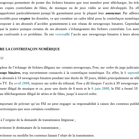
wsgroups permettent de poster des fichiers binaires que tout membre peut télécharger, les éc
s copies contrefaites de films, de musique ou de jeux vidéo se sont développés. En effet
 apprécient particulièrement puisqu’ils garantissent pour la plupart leur
anonymat
. Par ailleur
procédés pour
crypter
les données, ce qui constitue un cadre idéal pour la contrefaçon numériq
 proposer à ses abonnés d’accéder gratuitement à son réseau de newsgroups binaires. Cependant
par la justice puisque certains de ses abonnés s’échangeaient des fichiers contrefaits. Les autr
pas confrontés à ce problème. Ils ont
verrouillé
l’accès aux newsgroups binaires à leurs abon
TRE LA CONTREFAÇON NUMÉRIQUE
FAI
leur de l’échange de fichiers illégaux sur certains newsgroups, Free, sur ordre du juge judiciai
oups binaires
, trop ouvertement consacrés à la contrefaçon numérique. En effet, le
6 septem
es abonnés à 14 newsgroups binaires pendant une durée de 30 jours, dédiés principalement au tél
es TV
. En
avril 2008
, toujours sur ordre du tribunal, Free a dû bloquer l’accès à 39 newsgroups b
ement illégal de musique et ce, pour une durée de 6 mois
et le
6 juin 2008
, le FAI a fermé 10
au téléchargement illégal de séries et de films
, jusqu’à nouvel ordre.
important de préciser qu’un FAI ne peut engager sa responsabilité à raison des contenus publi
ctroniques que sous certaines conditions :
st à l’origine de la demande de transmission litigieuse ;
électionne le destinataire de la transmission ;
électionne ou modifie les contenus faisant l’objet de la transmission.