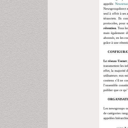
appelés
Newsread
Newsgroupdirect
seul à offrir à se
téraoctets. Ils c
protocoles, pour 
rétention
. Tous le
mais également d
abonnés, en les co
grâce à une rétent
CONFIGURA
Le réseau Usenet 
transmettent
les i
effet, la majorité 
utilisateurs eux-m
contenu s’il ne co
l’ensemble consti
publier que ce qu’i
ORGANISAT
Les newsgroups ont
de catégories ran
appelées hiérarchi