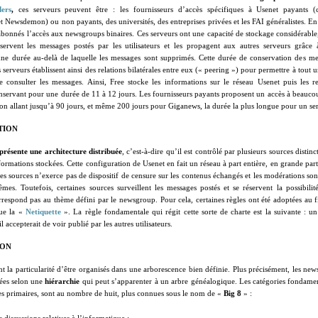
ers
,
ces serveurs peuvent être :
les fournisseurs d’accès spécifiques à Usenet payants
et
Newsdemon
) ou non payants
, des universités, des entreprises privées et les FAI généralistes. En
s abonnés l’accès aux newsgroups binaires. Ces serveurs ont une capacité de stockage considérable
onservent les messages postés par les utilisateurs et les propagent aux autres serveurs grâc
une durée au-delà de laquelle les messages sont supprimés. Cette durée de conservation des mes
s serveurs établissent ainsi des relations bilatérales entre eux (« peering ») pour permettre à tout
e consulter les messages.
Ainsi, Free stocke les informations sur le réseau Usenet puis les r
nservant pour une durée de 11 à 12 jours. Les fournisseurs payants proposent un accès à beauc
ion allant jusqu’à 90 jours, et même 200 jours pour Giganews, la durée la plus longue pour un s
TION
présente une architecture distribuée
, c’est-à-dire qu’il est contrôlé par plusieurs sources distinc
nformations stockées.
Cette configuration de Usenet en fait un réseau à part entière, en grande par
des sources n’exerce pas de dispositif de censure sur les contenus échangés et les modérations son
êmes. Toutefois, certaines sources surveillent les messages postés et se réservent la possibil
rrespond pas au thème défini par le newsgroup. Pour cela, certaines règles ont été adoptées au f
tue la «
Netiquette
»
. La règle fondamentale qui régit cette sorte de charte est la suivante :
un
l accepterait de voir publié par les autres utilisateurs.
ION
 la particularité d’être organisés dans une arborescence bien définie. Plus précisément, les new
gées selon une
hiérarchie
qui peut s’apparenter à un arbre généalogique. Les catégories fondamen
es primaires, sont au nombre de huit, plus connues sous le nom de «
Big 8
» :