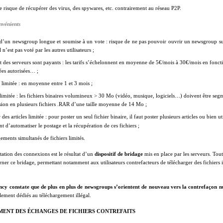
le risque de récupérer des virus, des spywares, etc. contrairement au réseau P2P.
nvénients
 d’un newsgroup longue et soumise à un vote : risque de ne pas pouvoir ouvrir un newsgroup s
l n’est pas voté par les autres utilisateurs ;
rt des serveurs sont payants : les tarifs s’échelonnent en moyenne de 5€/mois à 30€/mois en fonc
ées autorisées… ;
 limitée : en moyenne entre 1 et 3 mois ;
limitée :
les fichiers binaires volumineux > 30 Mo (vidéo, musique, logiciels…) doivent être seg
ion en plusieurs fichiers .RAR d’une taille moyenne de 14 Mo ;
des articles limitée : pour poster un seul fichier binaire, il faut poster plusieurs articles ou bien ut
t d’automatiser le postage et la récupération de ces fichiers ;
ements simultanés de fichiers limités.
tation des connexions est le résultat d’un
dispositif de bridage
mis en place par les serveurs. Toute
er ce bridage, permettant notamment aux utilisateurs contrefacteurs de télécharger des fichiers 
ncy
constate que de plus en plus de newsgroups s’orientent de nouveau vers la contrefaçon 
ement dédiés au téléchargement illégal.
MENT DES
É
CHANGES DE FICHIERS CONTREFAITS