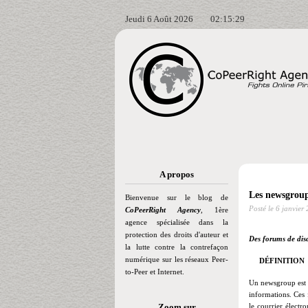
Jeudi 6 Août 2026
02:15:31
A propos
Les newsgrou
Bienvenue sur le blog de
Posté le
6 janvier
CoPeerRight Agency
, 1ère
agence spécialisée dans la
protection des droits d'auteur et
Des forums de dis
la lutte contre la contrefaçon
numérique sur les réseaux Peer-
DÉFINITION
to-Peer et Internet.
Un
newsgroup est
informations. Ces 
Zoom sur
le courrier électr