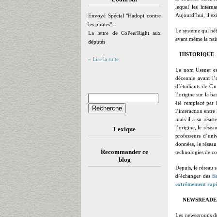
lequel les intern
Aujourd’hui, il
ex
Envoyé Spécial "Hadopi contre
les pirates" :
Le système qui héb
La lettre de CoPeerRight aux
avant même la nai
députés
HISTORIQUE
» Lire la suite
Le nom Usenet est
décennie avant l’
d’étudiants de Car
l’origine sur la b
été remplacé par 
l’interaction entr
mais il a su résis
l’origine, le résea
Lexique
professeurs d’uni
données, le résea
Recommander ce
technologies de c
blog
Depuis, le réseau s
d’échanger des
fi
extrêmement rap
NEWSREADE
Les newsgroups du 