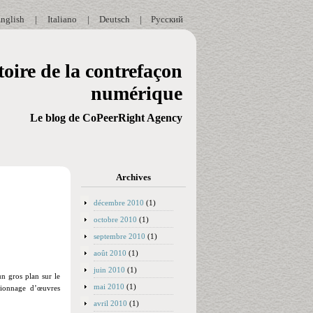
nglish
|
Italiano
|
Deutsch
|
Русский
oire de la contrefaçon
numérique
Le blog de CoPeerRight Agency
Archives
décembre 2010
(1)
octobre 2010
(1)
septembre 2010
(1)
août 2010
(1)
juin 2010
(1)
n gros plan sur le
mai 2010
(1)
isionnage d’œuvres
avril 2010
(1)