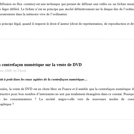
iffusion en flux continu) est une technique qui permet de diffuser une vidéo ou un fichier music
léger différé. Le fichier n’est en principe pas stocké définitivement sur le disque dur de l’ordina
orairement dans la mémoire vive de l’ordinateur.
 principe légal, quand il respecte le droit d’auteur (droit de représentation, de reproduction et dr
a contrefaçon numérique sur la vente de DVD
bre 2008,
by Florin
tit à petit dans les eaux agitées de la contrefaçon numérique…
nées, la vente de DVD est en chute libre en France et il semble que la contrefaçon numérique 
ttractive pour bon nombre d’internautes ne soit pas totalement étrangères dans ce constat. Pourqu
 les consommateurs ? La société migre-t-elle vers de nouveaux modes de con
raphique ?