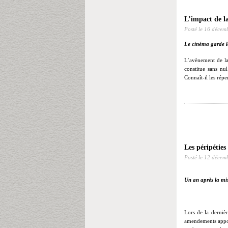
L’impact de l
Posté le
16 décem
Le cinéma garde l
L’avènement de la
constitue sans nu
Connaît-il les répe
Les péripéties
Posté le
12 décem
Un an après la miss
Lors de la dernièr
amendements apport