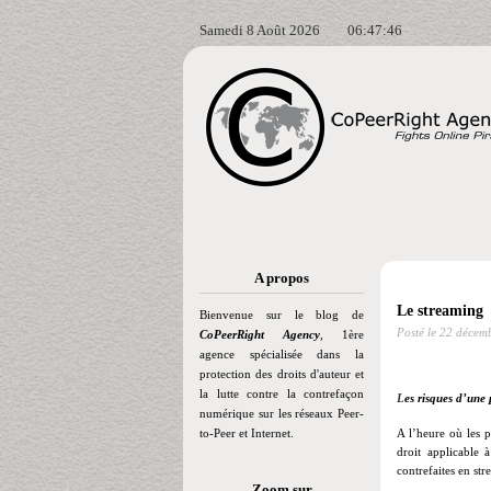
Samedi 8 Août 2026
06:47:46
A propos
Le streaming
Bienvenue sur le blog de
Posté le
22 décem
CoPeerRight Agency
, 1ère
agence spécialisée dans la
protection des droits d'auteur et
la lutte contre la contrefaçon
L
es risques d’une
numérique sur les réseaux Peer-
to-Peer et Internet.
A l’heure où les 
droit applicable 
contrefaites en str
Zoom sur