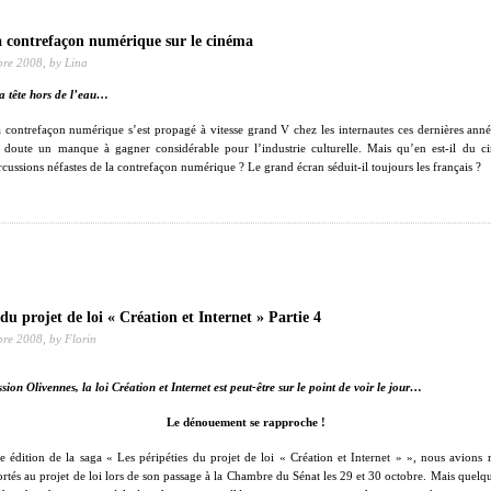
a contrefaçon numérique sur le cinéma
bre 2008,
by Lina
a tête hors de l’eau…
 contrefaçon numérique s’est propagé à vitesse grand V chez les internautes ces dernières an
l doute un manque à gagner considérable pour l’industrie culturelle. Mais qu’en est-il du 
rcussions néfastes de la contrefaçon numérique ? Le grand écran séduit-il toujours les français ?
 du projet de loi « Création et Internet » Partie 4
bre 2008,
by Florin
ion Olivennes, la loi Création et Internet est peut-être sur le point de voir le jour…
Le dénouement se rapproche !
e édition de la saga « Les péripéties du projet de loi « Création et Internet » », nous avions re
és au projet de loi lors de son passage à la Chambre du Sénat les 29 et 30 octobre. Mais quelq