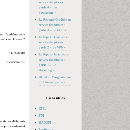
service des pirates :
partie 4 « Les
newsgroup »
La Réponse Graduée au
service des pirates :
partie 3 « Le DDL »
nées. Ce phénomène
La Riposte Graduée au
cinéma en France ?
service des pirates :
partie 2 « Le VPN »
» Lire la suite
La Riposte Graduée au
service des pirates :
1 Commentaire »
partie 1 « Le
streaming »
ACTA ou l’organisation
du filtrage : partie 2
Liens utiles
CNIL
FDI
laté les différents
HADOPI
ues jours seulement
Legifrance