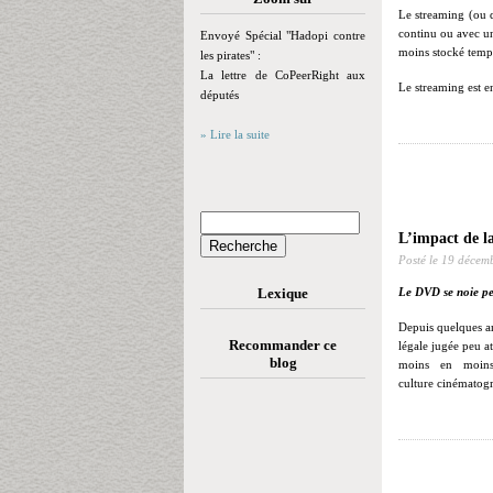
Le streaming (ou d
continu ou avec un 
Envoyé Spécial "Hadopi contre
moins stocké temp
les pirates" :
La lettre de CoPeerRight aux
Le streaming est en
députés
» Lire la suite
L’impact de l
Posté le
19 décem
Lexique
Le DVD se noie pe
Depuis quelques an
Recommander ce
légale jugée peu a
blog
moins en moins
culture cinématog