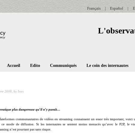
Français
|
Español
|
E
L'observat
Accueil
Edito
Communiqués
Le coin des internautes
bre 2008,
by Ines
 pratique plus dangereuse qu’il n’y paraît…
plateformes communautaires de vidéos en streaming connaissent un essor très important, voici u
à ce mode de diffusion. Si les internautes se sentent moins menacés qu’avec le P2P, le v
eaming n’est pourtant pas sans risque.