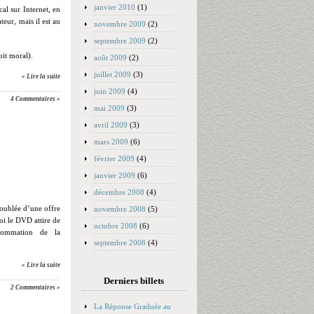
janvier 2010
(1)
al sur Internet, en
teur, mais il est au
novembre 2009
(2)
septembre 2009
(2)
oit moral).
août 2009
(2)
juillet 2009
(3)
» Lire la suite
juin 2009
(4)
4 Commentaires »
mai 2009
(3)
avril 2009
(3)
mars 2009
(6)
février 2009
(4)
janvier 2009
(6)
décembre 2008
(4)
doublée d’une offre
novembre 2008
(5)
oi le DVD attire de
octobre 2008
(6)
sommation de la
septembre 2008
(4)
» Lire la suite
Derniers billets
2 Commentaires »
La Réponse Graduée au