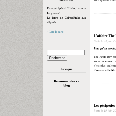
artistique sur Inter
Envoyé Spécial "Hadopi contre
les pirates" :
La lettre de CoPeerRight aux
députés
» Lire la suite
L’affaire The
Posté le
24 juin 2
Plus qu’un procès,
The Pirate Bay est
sens concernant l’
n’est plus seulem
Lexique
d’auteur et le lib
Recommander ce
blog
Les péripéties
Posté le
19 juin 2