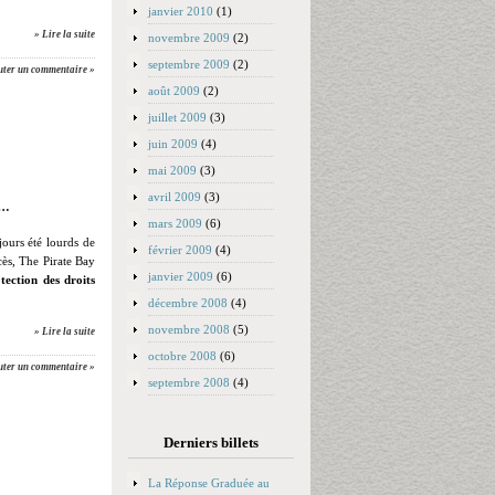
janvier 2010
(1)
» Lire la suite
novembre 2009
(2)
septembre 2009
(2)
uter un commentaire »
août 2009
(2)
juillet 2009
(3)
juin 2009
(4)
mai 2009
(3)
avril 2009
(3)
r…
mars 2009
(6)
jours été lourds de
février 2009
(4)
cès, The Pirate Bay
janvier 2009
(6)
tection des droits
décembre 2008
(4)
novembre 2008
(5)
» Lire la suite
octobre 2008
(6)
uter un commentaire »
septembre 2008
(4)
Derniers billets
La Réponse Graduée au