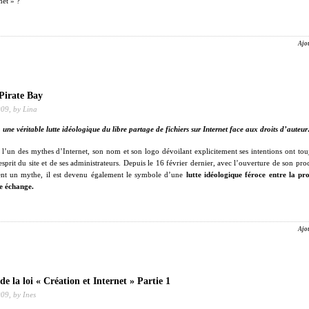
net » ?
Ajo
 Pirate Bay
009,
by Lina
 une véritable lutte idéologique du libre partage de fichiers sur Internet face aux droits d’auteu
 l’un des mythes d’Internet, son nom et son logo dévoilant explicitement ses intentions ont tou
esprit du site et de ses administrateurs. Depuis le 16 février dernier, avec l’ouverture de son pro
ent un mythe, il est devenu également le symbole d’une
lutte idéologique féroce entre la pro
re échange.
Ajo
 de la loi « Création et Internet » Partie 1
009,
by Ines