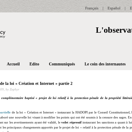
Français
|
Español
|
E
L'observat
Accueil
Edito
Communiqués
Le coin des internautes
de la loi « Création et Internet » partie 2
009,
by Zephyr
omplémentaire baptisé « projet de loi relatif à la protection pénale de la propriété littérair
artielle
de la loi « Création et Internet » instaurant la HADOPI par le Conseil Constitutionnel, 
boré une nouvelle loi visant à modifier les points qui ont été soumis à la censure des sages. En e
t sur les avertissements ayant été validé, le
volet répressif
instaurant les sanctions a quant à l
 les principaux changements apportés par le projet de loi « relatif à la protection pénale de la pro