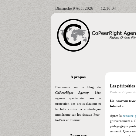
Dimanche 9 Août 2026
12:10:04
A propos
Les péripéties 
Bienvenue sur le blog de
Posté le
29 juin 2
CoPeerRight Agency
, 1ère
agence spécialisée dans la
Un nouveau texte c
protection des droits d'auteur et
Internet ».
la lutte contre la contrefaçon
numérique sur les réseaux Peer-
Après la
censure p
to-Peer et Internet.
gouvernement a éla
pédagogique portan
remanié. Quels sont
Zoom sur