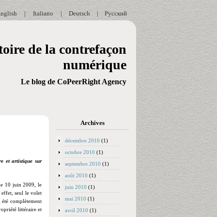
nglish
|
Italiano
|
Deutsch
|
Русский
oire de la contrefaçon
numérique
Le blog de CoPeerRight Agency
Archives
décembre 2010
(1)
octobre 2010
(1)
e et artistique sur
septembre 2010
(1)
août 2010
(1)
le 10 juin 2009, le
juin 2010
(1)
ffet, seul le volet
mai 2010
(1)
ui été complètement
priété littéraire et
avril 2010
(1)