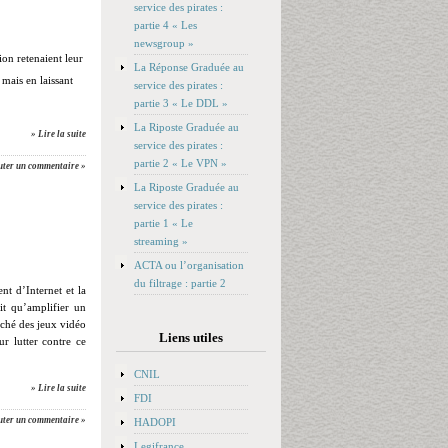
service des pirates :
partie 4 « Les
newsgroup »
ion retenaient leur
La Réponse Graduée au
 mais en laissant
service des pirates :
partie 3 « Le DDL »
La Riposte Graduée au
» Lire la suite
service des pirates :
partie 2 « Le VPN »
uter un commentaire »
La Riposte Graduée au
service des pirates :
partie 1 « Le
streaming »
ACTA ou l’organisation
du filtrage : partie 2
nt d’Internet et la
t qu’amplifier un
rché des jeux vidéo
Liens utiles
ur lutter contre ce
CNIL
» Lire la suite
FDI
uter un commentaire »
HADOPI
Legifrance