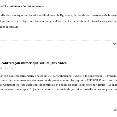
seil Constitutionnel a fait mouche…
a décision des sages du Conseil Constitutionnel, le législateur, le monde de l’Internet et de la créat
ait qu’une dernière étape pour franchir la ligne d’arrivée. La loi Création et Internet y est parvenu,
umes au passage…
Ajo
a contrefaçon numérique sur les jeux vidéo
009,
by Florin
 par son contenu
numérique,
a toujours été particulièrement exposé à la contrefaçon. L’avèneme
s outils de contournement des
mesures de protection sur les supports CD/DVD Rom, n’ont fai
. Comment les jeux vidéo sont-ils contrefaits et quelles en sont les sanctions juridiques ? Le ma
 contrefaçon numérique ? Quelles solutions l’industrie du jeu vidéo a-t-elle mises en place po
Ajo