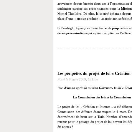
activement depuis bientôt deux ans à l’optimisation du
seulement partagé ses préconisations pour la
Mission
Michel Thiollière. De plus, la société échange depui
place d’une « riposte graduée » adaptée aux spécificité
CoPeerRight Agency est donc
force de proposition
et
de ses préconisations
qui aspirent à optimiser l’efficaci
Les péripéties du projet de loi « Création 
Posté le
6 mars 2009,
by Lina
Plus d’un an après la mission Olivennes, la loi « Créati
La Commission des lois et la Commission
Le projet de loi « Création et Internet » a été débatt
Commission des Affaires économiques le 4 mars. Des 
énormément de bruit sur la Toile. Nombre d’amendem
retenus pour le passage du projet de loi devant les d
été rejetés ?