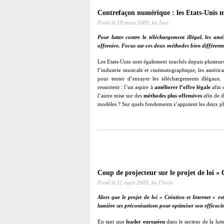
Contrefaçon numérique : les Etats-Unis mi
Posté le
18 mars 2009,
by Ines
Pour lutter contre le téléchargement illégal, les amé
offensive.
Focus sur ces deux méthodes bien différente
Les Etats-Unis sont également touchés depuis plusieu
l’industrie musicale et cinématographique, les améric
pour tenter d’enrayer les téléchargements illégaux.
ressortent : l’un aspire à
améliorer l’offre légale
afin d
l’autre mise sur des
méthodes plus offensives
afin de d
modèles ? Sur quels fondements s’appuient les deux pl
Coup de projecteur sur le projet de loi « 
Posté le
11 mars 2009,
by Florin
Alors que le projet de loi « Création et Internet »
lumière ses préconisations pour optimiser son efficacit
En tant que
leader européen
dans le secteur de la lut