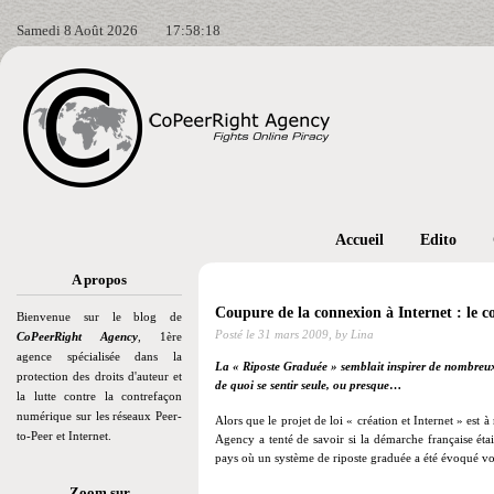
Samedi 8 Août 2026
17:58:19
Accueil
Edito
A propos
Coupure de la connexion à Internet : le co
Bienvenue sur le blog de
Posté le
31 mars 2009,
by Lina
CoPeerRight Agency
, 1ère
agence spécialisée dans la
La « Riposte Graduée » semblait inspirer de nombreux
protection des droits d'auteur et
de quoi se sentir seule, ou presque
…
la lutte contre la contrefaçon
numérique sur les réseaux Peer-
Alors que le projet de loi « création et Internet » es
to-Peer et Internet.
Agency a tenté de savoir si la démarche française étai
pays où un système de riposte graduée a été évoqué 
Zoom sur