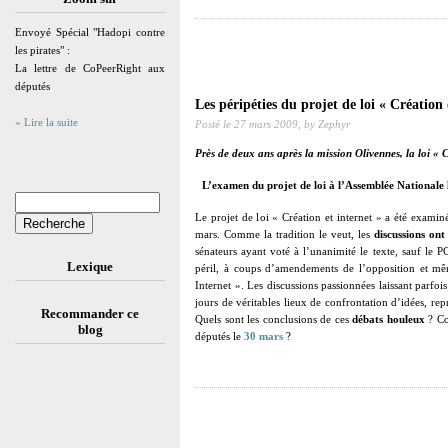
Envoyé Spécial "Hadopi contre
les pirates" :
La lettre de CoPeerRight aux
députés
Les péripéties du projet de loi « Création 
» Lire la suite
Posté le
27 mars 2009,
by Zephyr
Près de deux ans après la mission Olivennes, la loi « Cr
L’examen du projet de loi à l’Assemblée Nationale 
Le projet de loi « Création et internet » a été exami
mars. Comme la tradition le veut, les
discussions ont
sénateurs ayant voté à l’unanimité le texte, sauf le 
Lexique
péril, à coups d’amendements de l’opposition et mê
Internet ». Les discussions passionnées laissant parfoi
jours de véritables lieux de confrontation d’idées, rep
Recommander ce
Quels sont les conclusions de ces
débats houleux
? Co
blog
députés le
30 mars
?