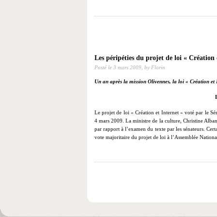
Les péripéties du projet de loi « Création 
Posté le
3 mars 2009,
by Florin
Un an après la mission Olivennes, la loi « Création et I
Le projet de loi « Création et Internet » voté par le S
4 mars 2009. La ministre de la culture, Christine Alba
par rapport à l’examen du texte par les sénateurs. Cer
vote majoritaire du projet de loi à l’Assemblée Nationa