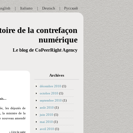
nglish
|
Italiano
|
Deutsch
|
Русский
oire de la contrefaçon
numérique
Le blog de CoPeerRight Agency
Archives
décembre 2010
(1)
octobre 2010
(1)
nçais…
septembre 2010
(1)
août 2010
(1)
ée, les députés de
, la ministre de la
juin 2010
(1)
t de nouveau amendé
mai 2010
(1)
avril 2010
(1)
» Lire la suite