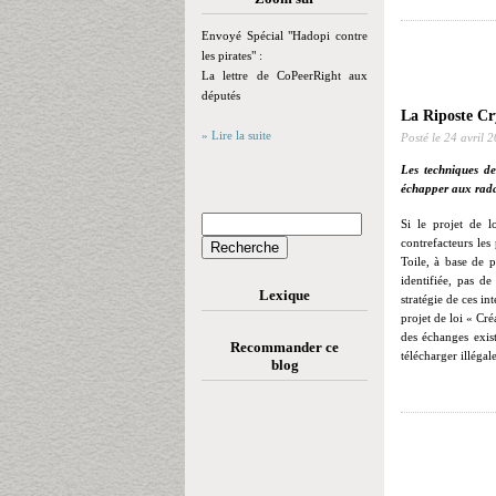
Envoyé Spécial "Hadopi contre
les pirates" :
La lettre de CoPeerRight aux
députés
La Riposte Cr
» Lire la suite
Posté le
24 avril 
Les techniques de
échapper aux ra
Si le projet de l
contrefacteurs les
Toile, à base de p
identifiée, pas d
Lexique
stratégie de ces i
projet de loi « Cré
des échanges exis
Recommander ce
télécharger illégal
blog