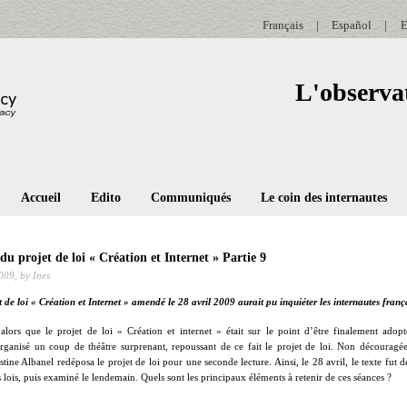
Français
|
Español
|
E
L'observat
Accueil
Edito
Communiqués
Le coin des internautes
 du projet de loi « Création et Internet » Partie 9
2009,
by Ines
t de loi « Création et Internet » amendé le 28 avril 2009 aurait pu inquiéter les internautes fra
alors que le projet de loi « Création et internet » était sur le point d’être finalement adopt
rganisé un coup de théâtre surprenant, repoussant de ce fait le projet de loi. Non découragée
tine Albanel redéposa le projet de loi pour une seconde lecture. Ainsi, le 28 avril, le texte fu
lois, puis examiné le lendemain. Quels sont les principaux éléments à retenir de ces séances ?