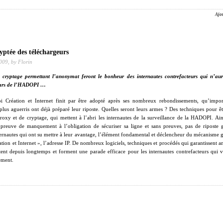
Ajo
yptée des téléchargeurs
2009,
by Florin
 cryptage permettant l’anonymat feront le bonheur des internautes contrefacteurs qui n’a
dars de l’HADOPI …
oi Création et Internet finit par être adopté après ses nombreux rebondissements, qu’import
 plus aguerris ont déjà préparé leur riposte. Quelles seront leurs armes ? Des techniques pour 
roxy et de cryptage, qui mettent à l’abri les internautes de la surveillance de la HADOPI. Ain
e preuve de manquement à l’obligation de sécuriser sa ligne et sans preuves, pas de riposte
nternautes qui ont su mettre à leur avantage, l’élément fondamental et déclencheur du mécanisme 
ation et Internet », l’adresse IP. De nombreux logiciels, techniques et procédés qui garantissent 
tent depuis longtemps et forment une parade efficace pour les internautes contrefacteurs qui v
ement.