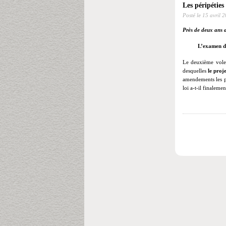
Les péripéties
Posté le
15 avril 
Près de deux ans ap
L’examen du
Le deuxième volet
desquelles
le proj
amendements les pl
loi a-t-il finaleme