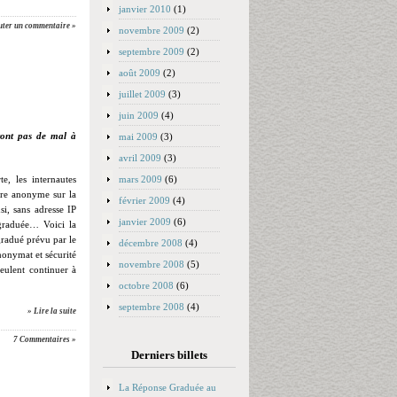
janvier 2010
(1)
uter un commentaire »
novembre 2009
(2)
septembre 2009
(2)
août 2009
(2)
juillet 2009
(3)
juin 2009
(4)
uront pas de mal à
mai 2009
(3)
avril 2009
(3)
mars 2009
(6)
e, les internautes
être anonyme sur la
février 2009
(4)
si, sans adresse IP
janvier 2009
(6)
 graduée… Voici la
gradué prévu par le
décembre 2008
(4)
anonymat et sécurité
novembre 2008
(5)
eulent continuer à
octobre 2008
(6)
septembre 2008
(4)
» Lire la suite
7 Commentaires »
Derniers billets
La Réponse Graduée au