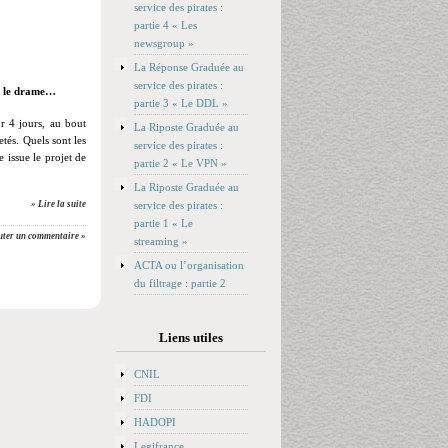
service des pirates :
partie 4 « Les
newsgroup »
La Réponse Graduée au
service des pirates :
t le drame…
partie 3 « Le DDL »
ur 4 jours, au bout
La Riposte Graduée au
tés. Quels sont les
service des pirates :
 issue le projet de
partie 2 « Le VPN »
La Riposte Graduée au
service des pirates :
» Lire la suite
partie 1 « Le
uter un commentaire »
streaming »
ACTA ou l’organisation
du filtrage : partie 2
Liens utiles
CNIL
FDI
HADOPI
Legifrance