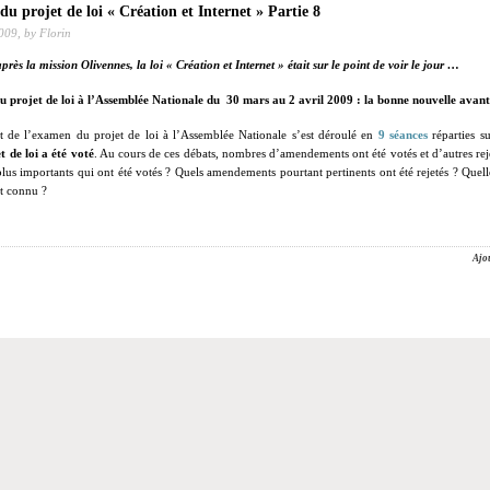
 du projet de loi « Création et Internet » Partie 8
2009,
by Florin
rès la mission Olivennes, la loi « Création et Internet » était sur le point de voir le jour …
 projet de loi à l’Assemblée Nationale du
30 mars au 2 avril 2009 :
la bonne nouvelle avan
 de l’examen du projet de loi à l’Assemblée Nationale s’est déroulé en
9 séances
réparties s
et de loi a été voté
. Au cours de ces débats, nombres d’amendements ont été votés et d’autres reje
us importants qui ont été votés ? Quels amendements pourtant pertinents ont été rejetés ? Quelle
nt connu ?
Ajo