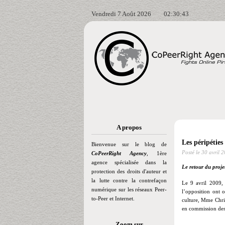
Vendredi 7 Août 2026
02:30:43
A propos
Les péripéties
Bienvenue sur le blog de
Posté le
30 avril 
CoPeerRight Agency
, 1ère
agence spécialisée dans la
Le retour du proje
protection des droits d'auteur et
la lutte contre la contrefaçon
Le 9 avril 2009, 
numérique sur les réseaux Peer-
l’opposition ont o
to-Peer et Internet.
culture, Mme Chris
en commission des 
Zoom sur