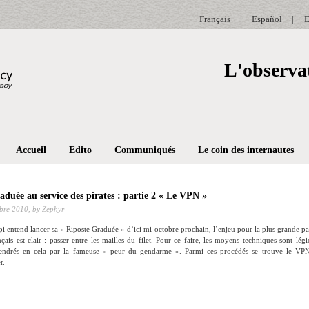
Français
|
Español
|
E
L'observat
Accueil
Edito
Communiqués
Le coin des internautes
duée au service des pirates : partie 2 « Le VPN »
bre 2010,
by Zephyr
i entend lancer sa « Riposte Graduée » d’ici mi-octobre prochain, l’enjeu pour la plus grande par
nçais est clair : passer entre les mailles du filet. Pour ce faire, les moyens techniques sont légi
gendrés en cela par la fameuse « peur du gendarme ». Parmi ces procédés se trouve le VPN
r.