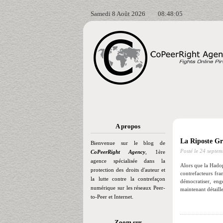
Samedi 8 Août 2026
08:48:05
A propos
La Riposte Gra
Bienvenue sur le blog de
Posté le
24 septem
CoPeerRight Agency
, 1ère
agence spécialisée dans la
Alors que la Hadop
protection des droits d'auteur et
contrefacteurs fra
la lutte contre la contrefaçon
démocratiser, en
numérique sur les réseaux Peer-
maintenant détaille
to-Peer et Internet.
Zoom sur