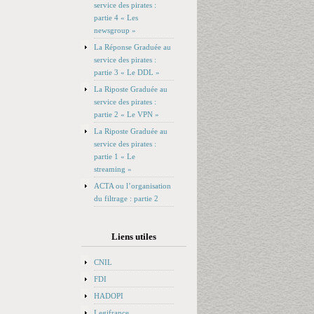
service des pirates :
partie 4 « Les
newsgroup »
La Réponse Graduée au
service des pirates :
partie 3 « Le DDL »
La Riposte Graduée au
service des pirates :
partie 2 « Le VPN »
La Riposte Graduée au
service des pirates :
partie 1 « Le
streaming »
ACTA ou l’organisation
du filtrage : partie 2
Liens utiles
CNIL
FDI
HADOPI
Legifrance