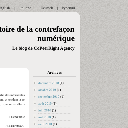
nglish
|
Italiano
|
Deutsch
|
Русский
oire de la contrefaçon
numérique
Le blog de CoPeerRight Agency
Archives
décembre 2010
(1)
octobre 2010
(1)
tie des internautes
septembre 2010
(1)
on, et tendent à se
août 2010
(1)
, que nous allons
juin 2010
(1)
mai 2010
(1)
» Lire la suite
avril 2010
(1)
1 Commentaire »