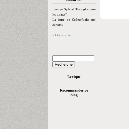
Envoyé Spécial "Hadopi contre
les pirates" :
La lettre de CoPeerRight aux
députés
» Lire la suite
Lexique
Recommander ce
blog