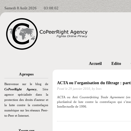
Samedi 8 Août 2026
03:08:03
Accueil
Edito
A propos
ACTA ou l’organisation du filtrage : part
Bienvenue sur le blog de
Posté le
29 janvier 2010,
by Ines
CoPeerRight Agency
, 1ère
agence spécialisée dans la
ACTA ou
Anti Counterfeiting Trade Agreement (e
protection des droits d'auteur et
plurilatéral de lute contre la contrefaçon qui s’in
la lutte contre la contrefaçon
Intellectuelle de 1996.
numérique sur les réseaux Peer-
to-Peer et Internet.
Zoom sur