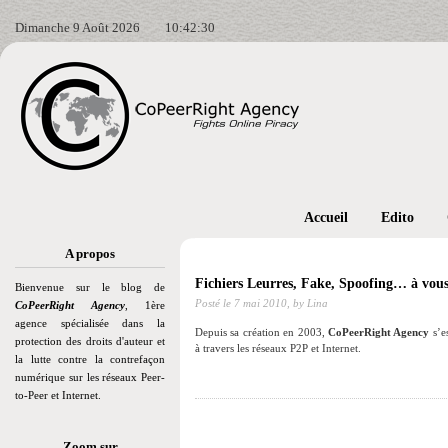
Dimanche 9 Août 2026
10:42:31
Accueil
Edito
A propos
Fichiers Leurres, Fake, Spoofing… à vous 
Bienvenue sur le blog de
Posté le
7 mai 2010,
by Lina
CoPeerRight Agency
, 1ère
agence spécialisée dans la
Depuis sa création en 2003,
CoPeerRight Agency
s’es
protection des droits d'auteur et
à travers les réseaux P2P et Internet.
la lutte contre la contrefaçon
numérique sur les réseaux Peer-
to-Peer et Internet.
Zoom sur