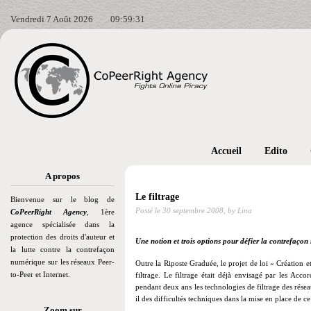
Vendredi 7 Août 2026
09:59:32
Accueil
Edito
A propos
Le filtrage
Bienvenue sur le blog de
Posté le
30 septembre 2008,
by Lina
CoPeerRight Agency
, 1ère
agence spécialisée dans la
protection des droits d'auteur et
Une notion et trois options pour défier la contrefaç
la lutte contre la contrefaçon
numérique sur les réseaux Peer-
Outre la Riposte Graduée, le projet de loi « Création e
to-Peer et Internet.
filtrage. Le filtrage était déjà envisagé par les Acc
pendant deux ans les technologies de filtrage des résea
il des difficultés techniques dans la mise en place de c
Zoom sur