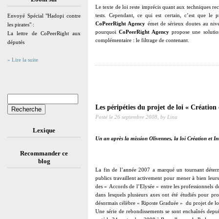
Le texte de loi reste imprécis quant aux techniques rec
tests. Cependant, ce qui est certain, c’est que le 
Envoyé Spécial "Hadopi contre
CoPeerRight Agency
émet de sérieux doutes au nivea
les pirates" :
pourquoi
CoPeerRight Agency
propose une solution
La lettre de CoPeerRight aux
complémentaire : le filtrage de contenant.
députés
» Lire la suite
Les péripéties du projet de loi « Création 
Posté le
26 septembre 2008,
by Lina
Lexique
Un an après la mission Olivennes, la loi Création et Int
Recommander ce
blog
La fin de l’année 2007 a marqué un tournant détermi
publics travaillent activement pour mener à bien leur
des « Accords de l’Elysée » entre les professionnels de
dans lesquels plusieurs axes ont été étudiés pour prot
désormais célèbre « Riposte Graduée » du projet de loi 
Une série de rebondissements se sont enchaînés depuis