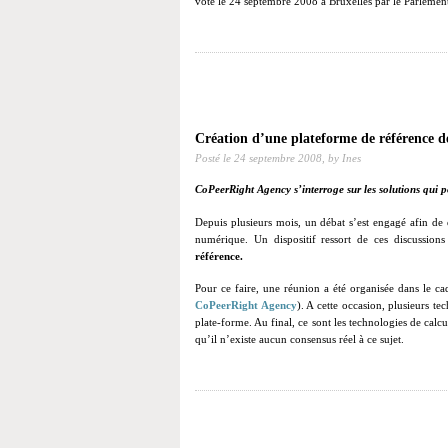
voté le 24 septembre 2008 à Bruxelles par le Parlemen
Création d’une plateforme de référence de 
Posté le
24 septembre 2008,
by Ines
CoPeerRight Agency s’interroge sur les solutions qui p
Depuis plusieurs mois, un débat s’est engagé afin de 
numérique. Un dispositif ressort de ces discussions
référence.
Pour ce faire, une réunion a été organisée dans le cad
CoPeerRight Agency
)
. A cette occasion, plusieurs te
plate-forme. Au final, ce sont les technologies de calc
qu’il n’existe aucun consensus réel à ce sujet.