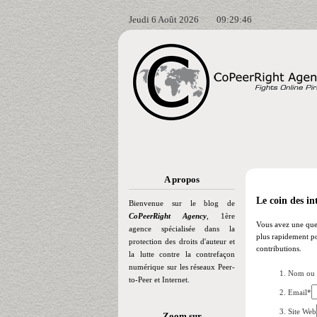
Jeudi 6 Août 2026
09:29:47
A propos
Le coin des in
Bienvenue sur le blog de
CoPeerRight Agency
, 1ère
Vous avez une ques
agence spécialisée dans la
plus rapidement po
protection des droits d'auteur et
contributions.
la lutte contre la contrefaçon
numérique sur les réseaux Peer-
Nom ou 
to-Peer et Internet.
Email*
Site Web
Zoom sur