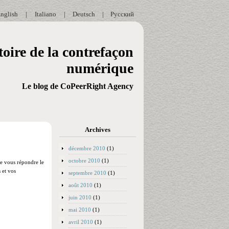
nglish
|
Italiano
|
Deutsch
|
Русский
oire de la contrefaçon
numérique
Le blog de CoPeerRight Agency
Archives
décembre 2010
(1)
octobre 2010
(1)
de vous répondre le
 et vos
septembre 2010
(1)
août 2010
(1)
juin 2010
(1)
mai 2010
(1)
avril 2010
(1)