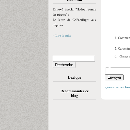
Envoyé Spécial "Hadopi contre
les pirates" :
La lettre de CoPeerRight aux
députés
» Lire la suite
Comment
Caractère
*Champs o
Lexique
cforms
contact for
Recommander ce
blog