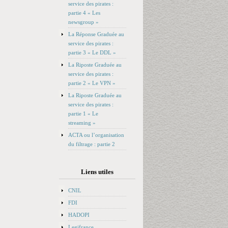
service des pirates :
partie 4 « Les
newsgroup »
La Réponse Graduée au
service des pirates :
partie 3 « Le DDL »
La Riposte Graduée au
service des pirates :
partie 2 « Le VPN »
La Riposte Graduée au
service des pirates :
partie 1 « Le
streaming »
ACTA ou l’organisation
du filtrage : partie 2
Liens utiles
CNIL
FDI
HADOPI
Legifrance