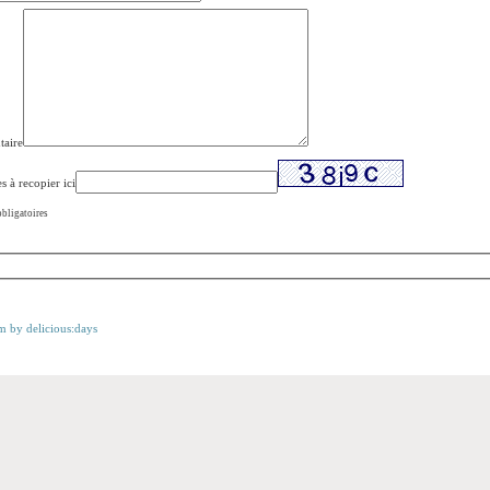
aire
s à recopier ici
bligatoires
m by delicious:days