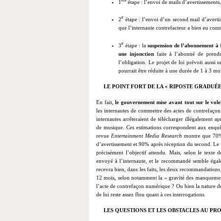
1
étape : l’envoi de mails d’avertissements
e
2
étape : l’envoi d’un second mail d’avert
que l’internaute contrefacteur a bien eu con
e
3
étape : la
suspension de l’abonnement à 
une injonction
faite à l’abonné de prend
l’obligation. Le projet de loi prévoit aussi 
pourrait être réduite à une durée de 1 à 3 moi
LE POINT FORT DE LA « RIPOSTE GRADU
É
E
En fait,
le gouvernement mise avant tout sur le vole
les internautes de commettre des actes de contrefaç
internautes arrêteraient de télécharger illégalement 
de musique
. Ces estimations correspondent aux enqu
revue
Entertainment Media Research
montre que 70% 
d’avertissement et 90% après réception du second
.
Le 
précisément l’objectif attendu. Mais, selon le texte 
envoyé à l’internaute, et le recommandé semble égalem
recevra bien, dans les faits, les deux recommandations
12 mois, selon notamment la « gravité des manquements
l’acte de contrefaçon numérique ? Ou bien la nature de
de loi reste assez flou quant à ces interrogations.
LES QUESTIONS ET LES OBSTACLES AU PRO