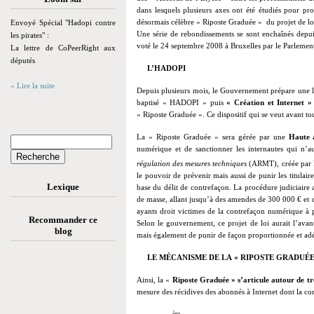
dans lesquels plusieurs axes ont été étudiés pour prot
désormais célèbre « Riposte Graduée » du projet de loi 
Envoyé Spécial "Hadopi contre
Une série de rebondissements se sont enchaînés depuis
les pirates" :
voté le 24 septembre 2008 à Bruxelles par le Parlemen
La lettre de CoPeerRight aux
députés
L’HADOPI
» Lire la suite
Depuis plusieurs mois, le Gouvernement prépare une lo
baptisé « HADOPI » puis
« Création et Internet »
« Riposte Graduée ». Ce dispositif qui se veut avant to
La « Riposte Graduée » sera gérée par une
Haute a
numérique et de sanctionner les internautes qui n’aur
régulation des mesures techniques
(ARMT)
, créée par 
le pouvoir de prévenir mais aussi de punir les titulaire
Lexique
base du délit de contrefaçon. La procédure judiciaire
de masse, allant jusqu’à des amendes de 300 000 € et 
ayants droit victimes de la contrefaçon numérique à po
Recommander ce
Selon le gouvernement, ce projet de loi aurait l’avant
blog
mais également de punir de façon proportionnée et adé
LE MÉCANISME DE LA « RIPOSTE GRADUÉE
Ainsi, la «
Riposte Graduée » s’articule autour de tro
mesure des récidives des abonnés à Internet dont la con
ère