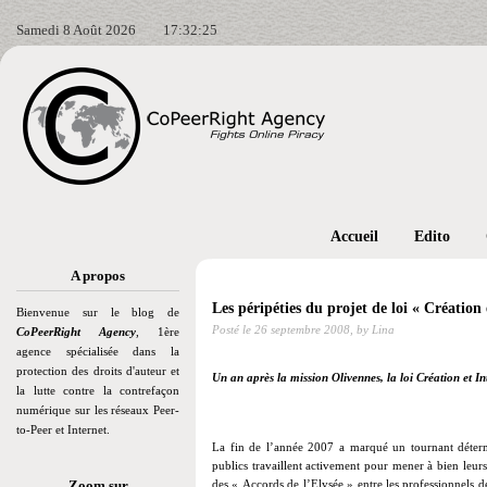
Samedi 8 Août 2026
17:32:26
Accueil
Edito
A propos
Les péripéties du projet de loi « Création 
Bienvenue sur le blog de
Posté le
26 septembre 2008,
by Lina
CoPeerRight Agency
, 1ère
agence spécialisée dans la
protection des droits d'auteur et
Un an après la mission Olivennes, la loi Création et Int
la lutte contre la contrefaçon
numérique sur les réseaux Peer-
to-Peer et Internet.
La fin de l’année 2007 a marqué un tournant détermi
publics travaillent activement pour mener à bien leur
Zoom sur
des « Accords de l’Elysée » entre les professionnels de