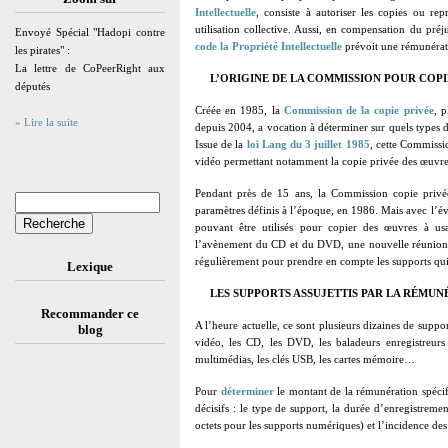
Intellectuelle
, consiste à autoriser les copies ou re
utilisation collective. Aussi, en compensation du préj
Envoyé Spécial "Hadopi contre
code la Propriété Intellectuelle
prévoit une rémunératio
les pirates" :
La lettre de CoPeerRight aux
L’ORIGINE DE LA COMMISSION POUR COPI
députés
Créée en 1985, la
Commission de la copie privée
,
pl
» Lire la suite
depuis 2004, a vocation à déterminer sur quels types d
Issue de la
loi Lang du 3 juillet 1985
, cette Commissio
vidéo permettant notamment la copie privée des œuvres
Pendant près de 15 ans, la Commission copie privée 
paramètres définis à l’époque, en 1986. Mais avec l’é
pouvant être utilisés pour copier des œuvres à usa
l’avènement du CD et du DVD, une nouvelle réunion 
régulièrement pour prendre en compte les supports qui 
Lexique
LES SUPPORTS ASSUJETTIS PAR LA RÉMUN
Recommander ce
A l’heure actuelle, ce sont plusieurs dizaines de suppor
blog
vidéo, les CD, les DVD, les baladeurs enregistreurs
multimédias, les clés USB, les cartes mémoire…
Pour
déterminer
le montant de la rémunération spéci
décisifs : le type de support, la durée d’enregistrem
octets pour les supports numériques) et l’incidence de