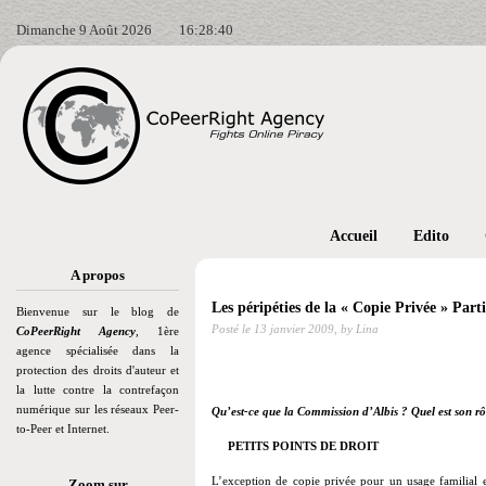
Dimanche 9 Août 2026
16:28:41
Accueil
Edito
A propos
Les péripéties de la « Copie Privée » Parti
Bienvenue sur le blog de
Posté le
13 janvier 2009,
by Lina
CoPeerRight Agency
, 1ère
agence spécialisée dans la
protection des droits d'auteur et
la lutte contre la contrefaçon
numérique sur les réseaux Peer-
Qu’est-ce que la Commission d’Albis ? Quel est son rô
to-Peer et Internet.
PETITS POINTS DE DROIT
L’exception de copie privée pour un usage familial e
Zoom sur