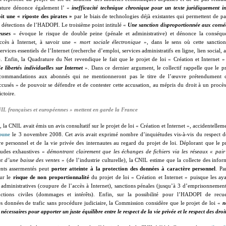
rature dénonce également l’ «
inefficacité technique chronique pour un texte juridiquement i
it une « riposte des pirates »
par le biais de technologies déjà existantes qui permettent de pa
es détections de l’HADOPI. Le troisième point intitulé «
Une sanction disproportionnée aux conséq
euses
» évoque le risque de double peine (pénale et administrative) et dénonce la conséqu
accès à Internet, à savoir une «
mort sociale électronique
», dans le sens où cette sanctio
ervices essentiels de l’Internet (recherche d’emploi, services administratifs en ligne, lien social, a
. Enfin, la Quadrature du Net revendique le fait que le projet de loi « Création et Internet 
e libertés individuelles sur Internet
». Dans ce dernier argument, le collectif rappelle que le pr
commandations aux abonnés qui ne mentionneront pas le titre de l’œuvre prétendument co
cusés » de pouvoir se défendre et de contester cette accusation, au mépris du droit à un procès
ctoire.
IL françaises et européennes » mettent en garde la France
 la CNIL avait émis un avis consultatif sur le projet de loi « Création et Internet », accidentelle
bune
le 3 novembre 2008. Cet avis avait exprimé nombre d’inquiétudes vis-à-vis du respect de
e personnel et de la vie privée des internautes au regard du projet de loi. Déplorant que le pr
tudes exhaustives «
démontrant clairement que les échanges de fichiers via les réseaux « pair 
t d’une baisse des ventes
» (de l’industrie culturelle), la CNIL estime que la collecte des inform
ents assermentés peut
porter atteinte à la protection des données à caractère personnel
. Pa
sur le
risque de non proportionnalité
du projet de loi « Création et Internet » puisque les ay
 administratives (coupure de l’accès à Internet), sanctions pénales (jusqu’à 3 d’emprisonnemen
ctions civiles (dommages et intérêts). Enfin, sur la possibilité pour l’HADOPI de recueil
s données de trafic sans procédure judiciaire, la Commission considère que le projet de loi «
n
s nécessaires pour apporter un juste équilibre entre le respect de la vie privée et le respect des droi