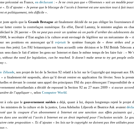
tème préconisé en France,
en déclarant
: «
Je ne crois pas que « Olivennes » soit un modèle pour
pe
». Et d’ajouter «
Je pense que le blocage de l’accès à Internet est une sanction tout à fait inacc
nt et politiquement, très difficile
».
nt juste après que la
Grande Bretagne
ait finalement décidé de ne pas obliger les fournisseurs d
our lutter contre la contrefaçon numérique. En effet, David Lammy, le ministre anglais en char
t déclaré le 26 janvier «
On ne peut pas avoir un système où on parle d’arrêter des adolescents d
008, le secrétaire d’Etat anglais à la culture avait envisagé de légiférer sur un mécanisme de « r
sur ses positions en annonçant qu’il
rejetait
le système français de «
three strikes and y
vous êtes jetés). Les FAI britanniques ont bien accueilli cette décision et le FAI British Telecom 
un sens dans le fait d’attirer les gens sur Internet et dans le même temps de les faire fuir : «
We’r
, without the need for legislation, can be reached.
It doesn’t make sense to try get people onl
way
».
le Zélande
, son projet de loi de la Section 92 relatif à la loi sur le Copyright qui imposait aux 
» a finalement été suspendu, alors qu’il devait rentrer en application fin février. Sous la pressi
iduelles et devant le constat sans appel des principaux FAI du pays dénonçant l’impossibilité de
ouvernement néozélandais a décidé de repoussé la Section 92 au 27 mars 2009 «
si aucun accord
manière de l’appliquer
», selon
Computer World
.
nt à cela que le
gouvernement suédois
a déjà, quant à lui, depuis longtemps rejeté le projet d
 les ministres de la culture et de la justice, Lena Adelsohn Liljeroth et Beatrice Ask avaient
décl
oté que la coupure d’un abonnement à Internet est une sanction aux effets puissants qui p
es dans une société où l’accès à Internet est un droit impératif pour l’inclusion sociale. Le 
uivre cette proposition
». Et d’ajouter «
les lois sur le copyright ne doivent pas être utilisées po
iaux
».