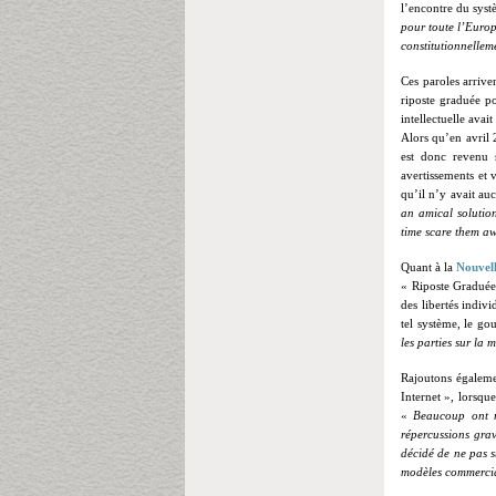
l’encontre du sys
pour toute l’Euro
constitutionnelleme
Ces paroles arrive
riposte graduée p
intellectuelle avai
Alors qu’en avril 2
est donc revenu 
avertissements et 
qu’il n’y avait auc
an amical solution
time scare them a
Quant à la
Nouvel
« Riposte Graduée 
des libertés indiv
tel système, le g
les parties sur la 
Rajoutons égaleme
Internet », lorsque
«
Beaucoup ont n
répercussions grav
décidé de ne pas s
modèles commerc