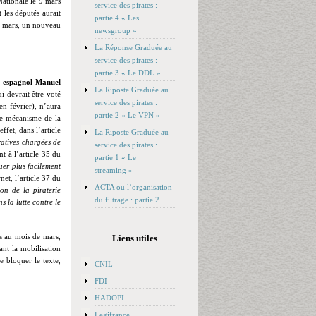
Nationale le 9 mars
service des pirates :
 les députés aurait
partie 4 « Les
 4 mars, un nouveau
newsgroup »
La Réponse Graduée au
service des pirates :
partie 3 « Le DDL »
e espagnol Manuel
La Riposte Graduée au
ui devrait être voté
service des pirates :
n février), n’aura
partie 2 « Le VPN »
le mécanisme de la
ffet, dans l’article
La Riposte Graduée au
ratives chargées de
service des pirates :
t à l’article 35 du
partie 1 « Le
uer plus facilement
streaming »
net, l’article 37 du
ACTA ou l’organisation
on de la piraterie
du filtrage : partie 2
s la lutte contre le
is au mois de mars,
Liens utiles
ant la mobilisation
e bloquer le texte,
CNIL
FDI
HADOPI
Legifrance