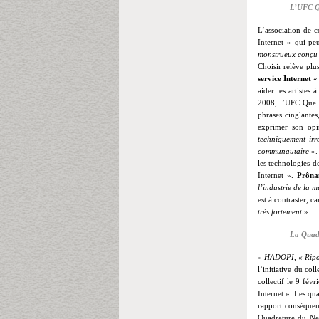
L’UFC Qu
L’association de 
Internet » qui pe
monstrueux conçu p
Choisir relève plu
service Internet
aider les artistes
2008, l’UFC Que 
phrases cinglantes
exprimer son opi
techniquement irré
communautaire
».
les technologies d
Internet ».
Prônan
l’industrie de la 
est à contraster, c
très fortement
».
La Quadr
«
HADOPI, « Ripos
l’initiative du col
collectif le 9 févr
Internet ». Les qu
rapport conséquen
Quadrature du Net