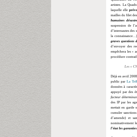
artistes. La Quad
laquelle elle
prévo
mailles du filet d
humaines désastr
suspension de l’
d’internautes des s
la connaissance…)
graves questions d
d’envoyer des re
empêchera les « ac
procédure contradi
Les « CN
Déjà en avril 2008,
public par
La Tri
données à caractèr
appuyé par des é
facteur déterminan
des IP par les ag
mettait en garde 
cumuler sanctions
d’amende) et san
nominativement le
l’état les garantie