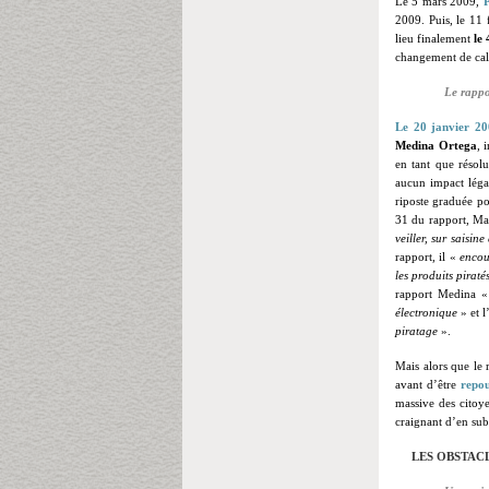
Le 5 mars 2009,
2009. Puis, le 11
lieu finalement
le
changement de cale
Le rappo
Le 20 janvier
20
Medina
Ortega
, 
en tant que résol
aucun impact léga
riposte graduée pou
31 du rapport, M
veiller, sur saisi
rapport, il «
encou
les produits pirat
rapport Medina 
électronique
» et l
piratage
».
Mais alors que le 
avant d’être
repou
massive des citoye
craignant d’en sub
LES OBSTACL