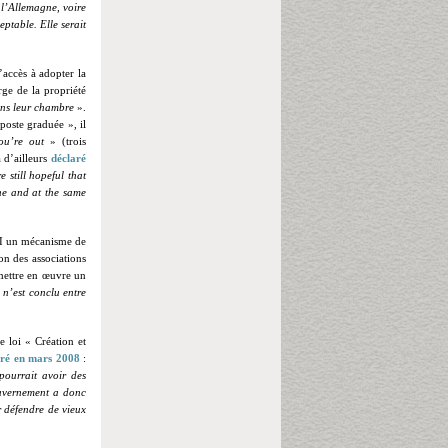
 l’Allemagne, voire
eptable. Elle serait
’accès à adopter la
ge de la propriété
ans leur chambre
».
iposte graduée », il
ou’re out
» (trois
a d’ailleurs
déclaré
e still hopeful that
ine and at the same
FAI un mécanisme de
on des associations
 mettre en œuvre un
 n’est conclu entre
e loi « Création et
aré en mars 2008
:
ourrait avoir des
gouvernement a donc
ur défendre de vieux