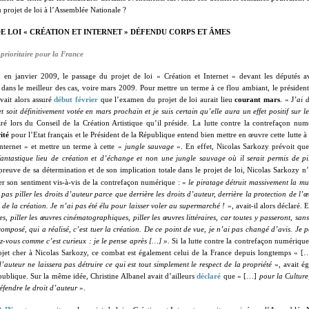
u projet de loi à l’Assemblée Nationale ?
E LOI « CRÉATION ET INTERNET » DÉFENDU CORPS ET ÂMES
 prioritaire pour la France
u en janvier 2009, le passage du projet de loi « Création et Internet » devant les députés av
 dans le meilleur des cas, voire mars 2009. Pour mettre un terme à ce flou ambiant, le présiden
vait alors assuré
début février
que l’examen du projet de loi aurait lieu
courant mars
. « J
’ai 
et soit définitivement votée en mars prochain et je suis certain qu’elle aura un effet positif sur
laré lors du Conseil de la Création Artistique qu’il préside. La lutte contre la contrefaçon nu
ité
pour l’Etat français et le Président de la République entend bien mettre en œuvre cette lutte à 
Internet » et mettre un terme à cette «
jungle sauvage
». En effet, Nicolas Sarkozy prévoit qu
fantastique lieu de création et d’échange et non une jungle sauvage où il serait permis de pil
reuve de sa détermination et de son implication totale dans le projet de loi, Nicolas Sarkozy n’a
r son sentiment vis-à-vis de la contrefaçon numérique : «
le piratage détruit massivement la mu
 pas piller les droits d’auteur parce que derrière les droits d’auteur, derrière la protection de l’œu
s de la création. Je n’ai pas été élu pour laisser voler au supermarché !
», avait-il alors déclaré. 
s, piller les œuvres cinématographiques, piller les œuvres littéraires, car toutes y passeront, san
composé, qui a réalisé, c’est tuer la création. De ce point de vue, je n’ai pas changé d’avis. Je 
z-vous comme c’est curieux : je le pense après […] ».
Si la lutte contre la contrefaçon numérique
ojet cher à Nicolas Sarkozy, ce combat est également celui de la France depuis longtemps « 
 d’auteur ne laissera pas détruire ce qui est tout simplement le respect de la propriété
», avait ég
publique. Sur la même idée, Christine Albanel avait d’ailleurs
déclaré
que « […]
pour la Culture
défendre le droit d’auteur
».