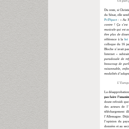
Un pari 
Du reste, si Christ
du Sénat, elle sem
PcINpact
: «
Au S
contre ! Ça s’est
musicale qui est a
être plus de disse
référence à la
lo
colloque du 16 jan
Bloche n’avait pas
Internet » subira
paradoxale de ref
beaucoup de parle
raisonnable, enfin
modalités d’adapt
L’Europe
La désapprobation
pas faire l’unani
doute refroidi que
des acteurs de l
téléchargement il
l’Allemagne. Déj
l’opinion du pays 
données et au secr