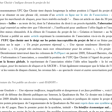
e Choisir s’indigne devant le projet de loi
consommateurs UFC Que Choisir tient depuis longtemps la même position à l’égard du projet de
ut se résumer en une phrase clé, extraite d’un
article en ligne sur le site de l’association
: 
ar les marchands de disques, pour leurs intérêts exclusifs !
» . Dans cet article en date du 30 j
sieurs «
failles
» au texte de loi, dont la l’abstraction du droit à un procès équitable,
l’aberratio
«
jugé essentiel au même titre que l’électricité
», l’inefficacité pour améliorer l’offre légale et l’inu
 à être mieux rémunérés. A la clôture de l’examen du projet de loi « Création et Internet » au S
Choisir a publié un autre
article
exprimant la consternation de l’association vis-à-vis du proje
,
l’UFC Que choisir met le doigt sur les points inacceptables du projet de loi
et ne lésine pa
nion sur le sujet :
« Un projet purement répressif
», «
Une riposte totalement liberticide
aliste
», «
Un projet très onéreux mais non rémunérateur pour les artistes
», «
Un projet 
 Dernièrement interviewé dans les colonnes de
PcINpact
en janvier 2009, Edouard Barreiro, cha
e l’information à l’association, a consolidé la position de l’UFC Que Choisir à l’égard du projet d
t la licence globale
, le représentant de l’association réitère l’idée selon laquelle «
la loi es
musique, pour les maisons de disques et la SACEM
». Il fait également remarquer que le bilan de l’
ar si les ventes de disques chutent, les revenus liés «
au spectacle vivant et autres sonorisations p
ature du Net publie un dossier « anti-HADOPI »
te Graduée » : Une réponse inefficace, inapplicable et dangereuse à un faux problème
», voici 
lectif de défense des libertés publiques sur Internet, la Quadrature du Net. Ce dossier mis à dispos
ier 2009 détaille les raisons économiques, techniques, sociales et juridiques de rejeter le projet 
atre points principaux de l’argumentaire de la Quadrature du Net sont
repris dans une synthèse
q
t de 42 pages. Dans le premier point de la synthèse, intitulé «
Un bénéfice économique nul… v
 reproche au projet de loi de soutenir des modèles économiques dépassés et de ne pas rémun