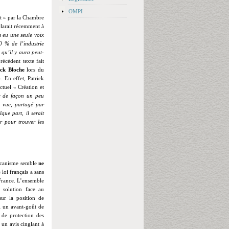
OMPI
net » par la Chambre
clarait récemment à
s eu une seule voix
0 % de l’industrie
 qu’il y aura peut-
écédent texte fait
ick Bloche
lors du
. En effet, Patrick
ctuel « Création et
e de façon un peu
e vue, partagé par
ue part, il serait
ur pour trouver les
mécanisme semble
ne
 loi français a sans
 France. L’ensemble
 solution face au
sur la position de
vi un avant-goût de
s de protection des
 un avis cinglant à