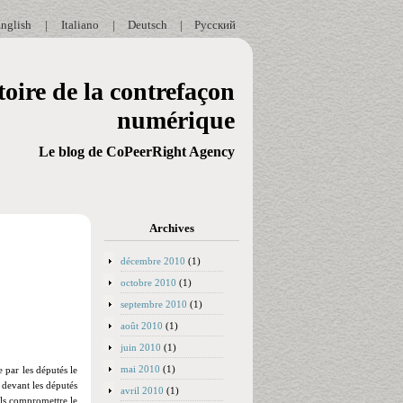
nglish
|
Italiano
|
Deutsch
|
Русский
oire de la contrefaçon
numérique
Le blog de CoPeerRight Agency
Archives
décembre 2010
(1)
octobre 2010
(1)
septembre 2010
(1)
août 2010
(1)
juin 2010
(1)
mai 2010
(1)
 par les députés le
 devant les députés
avril 2010
(1)
ils compromettre le