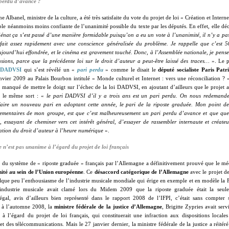
perdu d’avance ?
ine Albanel, ministre de la culture, a été très satisfaite du vote du projet de loi « Création et Inter
ble néanmoins moins confiante de l’unanimité possible du texte par les députés. En effet, elle dé
énat ça s’est passé d’une manière formidable puisqu’on a eu un vote à l’unanimité, il n’y a pa
 fait assez rapidement avec une conscience généralisée du problème. Je rappelle que c’est 5
ujourd’hui effondrée, et le cinéma est gravement touché. Donc, à l’Assemblée nationale, je pense
nsions, parce que la précédente loi sur le droit d’auteur a peut-être laissé des traces…
». Le pr
i DADVSI
qui s’est révélé un «
pari perdu
»
comme le disait le
député socialiste Paris Patr
vier 2009 au Palais Bourbon intitulé « Monde culturel et Internet : vers une réconciliation ? »
 manqué de mettre le doigt sur l’échec de la loi DADVSI, en ajoutant d’ailleurs que le projet a
it le même sort : «
le pari DADVSI d’il y a trois ans est un pari perdu. On nous redemand
aire un nouveau pari en adoptant cette année, le pari de la riposte graduée. Mon point d
mentaires de mon groupe, est que c’est malheureusement un pari perdu d’avance et que quelq
, essayant de cheminer vers cet intérêt général, d’essayer de rassembler internaute et créate
ation du droit d’auteur à l’heure numérique
».
 n’est pas unanime à l’égard du projet de loi français
 du système de « riposte graduée » français par l’Allemagne a définitivement prouvé que le 
mité au sein de l’Union européenne
. Ce
désaccord catégorique de l’Allemagne
avec le projet de
lque peu l’enthousiasme de l’industrie musicale mondiale qui érige en exemple et en modèle la
’industrie musicale avait clamé lors du Midem 2009 que la riposte graduée était la seule
légal, avis d’ailleurs bien représenté dans le rapport 2008 de l’IFPI, c’était sans compter 
à à l’automne 2008, la
ministre fédérale de la justice d’Allemagne
, Brigitte Zypries avait ser
à l’égard du projet de loi français, qui constituerait une infraction aux dispositions locale
et des télécommunications. Mais le 27 janvier dernier, la ministre fédérale de la justice a réitéré