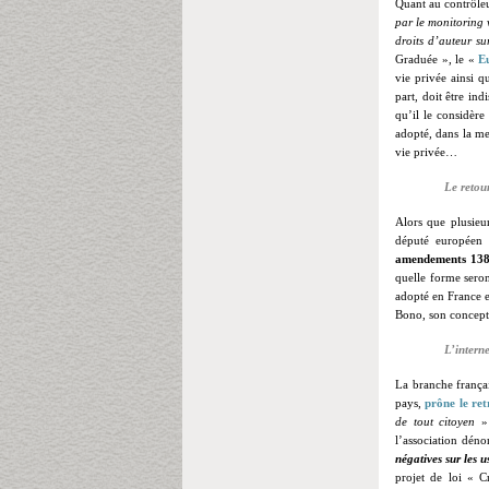
Quant au contrôleu
par le monitoring 
droits d’auteur su
Graduée », le «
E
vie privée ainsi q
part, doit être in
qu’il le considèr
adopté, dans la me
vie privée…
Le retou
Alors que plusie
député européen
amendements 13
quelle forme seron
adopté en France 
Bono, son concept
L’intern
La branche françai
pays,
prône le
ret
de tout citoyen
» 
l’association déno
négatives sur les u
projet de loi « C