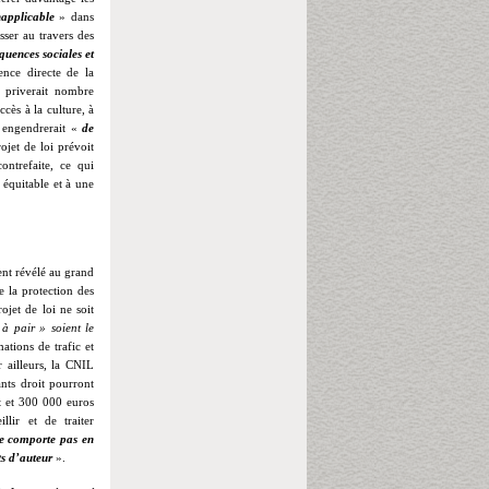
napplicable
» dans
sser au travers des
uences sociales et
ence directe de la
n priverait nombre
ccès à la culture, à
» engendrerait «
de
ojet de loi prévoit
ntrefaite, ce qui
 équitable et à une
ment révélé au grand
 la protection des
ojet de loi ne soit
à pair » soient le
ations de trafic et
r ailleurs, la CNIL
ants droit pourront
t et 300 000 euros
lir et de traiter
e comporte pas en
ts d’auteur
».