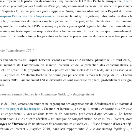
r européen de la protection des données, l’équivalent de la CNIL à l’échelle européenne,
il se d
vaste et systématique des habitudes d’usage, indépendamment même de l’existence des présompti
r lesquelles la riposte graduée prend appuie
». Aussi, dans ses observations à l’égard du méca
uropean Protection Data Supervisor
» insiste sur le fait qu’un juste équilibre entre les droits
ue la protection des données à caractère personnel d’une part, et les intérêts des droits d’auteur
dispensable. En outre, le CPDS ne manque pas de signaler qu’il regrette le retrait de l’amendem
e comme un texte équilibré inspiré des droits fondamentaux. Et de conclure que l’amendement 
sure où il consolide toutes les garanties en termes de protection des données à caractère personne
r de l’amendement 138 ?
urs amendements au
Paquet Telecom
seront examinés en Assemblée plénière le 22 avril 2009
 et membre de Commission du marché intérieur et de la protection des consommateurs, 
8
et 166 (relatif à la proportionnalité) «
pourraient être inclus dans le texte, mais pas sous la 
t-ils présentés ? Malcolm Harbour ne donne pas plus de détails mais si le projet de loi « Créatio
en mars 2009, l’amendement 138 interviendra en tout état cause trop tard, probablement aux gra
eur.
et society France dénonce le « boomerang législatif » du projet de loi
se de l’Isoc, association américaine regroupant des organisations de décideurs et d’utilisateurs 
rait du projet de loi français
« Création et Internet », en ce qu’il serait «
contraire aux droits l
et engendrerait «
des tensions fortes et de nombreux problèmes d’application
». La branc
nçait quant à elle un texte révélant «
un manque de compréhension de ce qu’est l’Internet, ave
sages de l’Internet
à de nombreuses fins économiques et sociales
». L’Isoc France a d’ores et déjà
réation et Internet » jusqu’en 2010, dans son rapport intitulé «
le boomerang législatif
», e