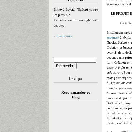
vote majoritaire d
Envoyé Spécial "Hadopi contre
LE PROJET D
les pirates" :
La lettre de CoPeerRight aux
Un texte
députés
Initialement prév
» Lire la suite
repoussé
à février
Nicolas Sarkozy, a
Création et Intern
avait-il alors déc
devenue une
prior
loi « Création et 
devenir enfin un 
créateurs
».
Pour p
mots pour exprime
Lexique
[…] je ne laisserai
a tout le processu
Recommander ce
les œuvres musicale
blog
qui a écrit, qui a 
élections et… voye
ambition et un pr
inventé les droits
Président de la Ré
c’est essentiel de 