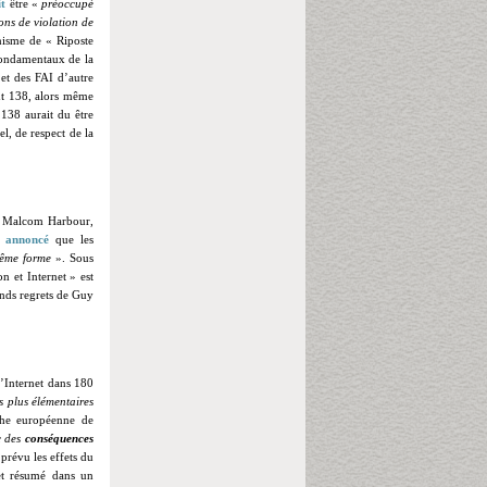
it
être «
préoccupé
ons de violation de
nisme de « Riposte
 fondamentaux de la
 et des FAI d’autre
ent 138, alors même
138 aurait du être
l, de respect de la
, Malcom Harbour,
a
annoncé
que les
même forme
». Sous
n et Internet » est
nds regrets de Guy
d’Internet dans 180
es plus élémentaires
he européenne de
c des
conséquences
 prévu les effets du
t résumé dans un