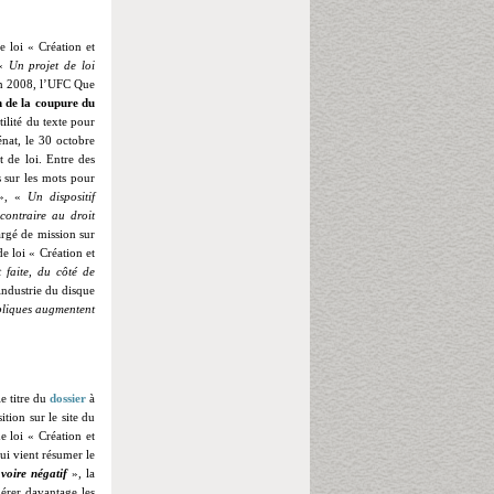
 loi « Création et
«
Un projet de loi
uin 2008, l’UFC Que
n de la coupure du
tilité du texte pour
énat, le 30 octobre
t de loi. Entre des
s sur les mots pour
», «
Un dispositif
contraire au droit
rgé de mission sur
e loi « Création et
t faite, du côté de
industrie du disque
ubliques augmentent
le titre du
dossier
à
ition sur le site du
de loi « Création et
ui vient résumer le
oire négatif
», la
érer davantage les