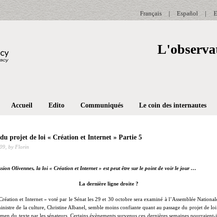
Français
|
Español
|
E
L'observat
Accueil
Edito
Communiqués
Le coin des internautes
 du projet de loi « Création et Internet » Partie 5
09,
by Florin
ion Olivennes, la loi « Création et Internet » est peut être sur le point de voir le jour …
La dernière ligne droite ?
 Création et Internet » voté par le Sénat les 29 et 30 octobre sera examiné à l’Assemblée Nationale
nistre de la culture, Christine Albanel, semble moins confiante quant au passage du projet de loi
amen du texte par les sénateurs. Certains évènements survenus ces dernières semaines pourraient-