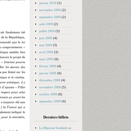
janvier 2010
(1)
novembre 2009
(2)
septembre 2009
(2)
août 2009
(2)
juillet 2009
(3)
ait finalement été
t de la République,
juin 2009
(4)
demandé que la loi
mai 2009
(3)
 les comportements
»
avril 2009
(3)
mérique semble être
travers le projet de
mars 2009
(6)
e «
Internet pourra
février 2009
(4)
ler les œuvres des
 pas lésiné sur les
janvier 2009
(6)
sique et le cinéma.
décembre 2008
(4)
vre artistique, il y
novembre 2008
(5)
Et d’ajouter «
Piller
s respect pour celui
octobre 2008
(6)
pensais ça avant les
septembre 2008
(4)
 a toujours été une
[…]
la France qui a
alement indiqué le
Derniers billets
, pour le ministère,
La Réponse Graduée au