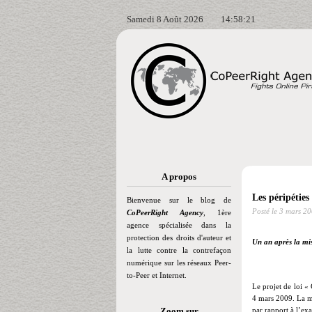
Samedi 8 Août 2026
14:58:23
A propos
Les péripéties
Bienvenue sur le blog de
Posté le
3 mars 20
CoPeerRight Agency
, 1ère
agence spécialisée dans la
protection des droits d'auteur et
Un an après la miss
la lutte contre la contrefaçon
numérique sur les réseaux Peer-
to-Peer et Internet.
Le projet de loi «
4 mars 2009. La mi
Zoom sur
par rapport à l’ex