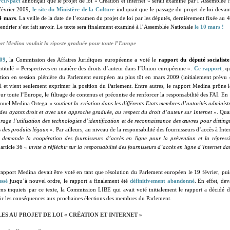
PcINpact
annonçait que le projet de loi « Création et Internet » serait examiné par l’Assemblée 
 février 2009,
le site du Ministère de la Culture
indiquait que le passage du projet de loi devant
 4 mars
. La veille de la date de l’examen du projet de loi par les députés, dernièrement fixée au
ndrier s’est fait savoir. Le texte sera finalement examiné à l’Assemblée Nationale
le 10 mars !
rt Medina voulait la riposte graduée pour toute l’Europe
09
, la Commission des Affaires Juridiques européenne a voté le
rapport du député socialist
intitulé « Perspectives en matière des droits d’auteur dans l’Union européenne ».
Ce rapport
, q
ution en session plénière du Parlement européen au plus tôt en mars 2009 (initialement prévu e
l et vient seulement exprimer la position du Parlement. Entre autres, le rapport Medina prône 
r toute l’Europe, le filtrage de contenus et préconise de renforcer la responsabilité des FAI. En e
anuel Medina Ortega «
soutient la création dans les différents Etats membres d’autorités administ
ne des ayants droit et avec une approche graduée, au respect du droit d’auteur sur Internet
». Quan
rage l’utilisation des technologies d’identification et de reconnaissance des œuvres pour disting
és des produits légaux
». Par ailleurs, au niveau de la responsabilité des fournisseurs d’accès à Inter
«
demande la coopération des fournisseurs d’accès en ligne pour la prévention et la répressi
’article 36 «
invite à réfléchir sur la responsabilité des fournisseurs d’accès en ligne d’Internet dan
rapport Medina devait être voté en tant que résolution du Parlement européen le 19 février, pu
ssé
jusqu’à nouvel ordre, le rapport a finalement été
définitivement abandonné
. En effet, dev
ns inquiets par ce texte, la Commission LIBE qui avait voté initialement le rapport a décidé d
ir les conséquences aux prochaines élections des membres du Parlement.
ES AU PROJET DE LOI « CRÉATION ET INTERNET »