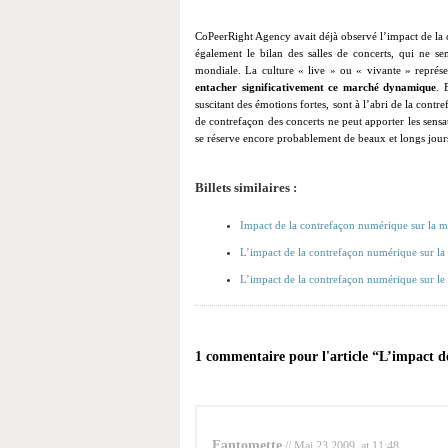
CoPeerRight Agency avait déjà observé l’impact de la
également le bilan des salles de concerts, qui ne s
mondiale. La culture « live » ou « vivante » représe
entacher significativement ce marché dynamique
. 
suscitant des émotions fortes, sont à l’abri de la cont
de contrefaçon des concerts ne peut apporter les sensa
se réserve encore probablement de beaux et longs jours
Billets similaires :
Impact de la contrefaçon numérique sur la m
L’impact de la contrefaçon numérique sur l
L’impact de la contrefaçon numérique sur le
1 commentaire pour l'article “L’impact d
Fantomette
// Mai 23 2009, at 11:48