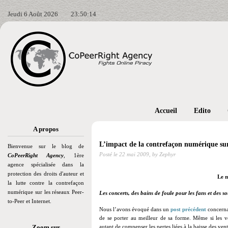
Jeudi 6 Août 2026
23:50:15
Accueil
Edito
A propos
L’impact de la contrefaçon numérique sur
Bienvenue sur le blog de
Posté le
22 mai 2009,
by Zephyr
CoPeerRight Agency
, 1ère
agence spécialisée dans la
protection des droits d'auteur et
Le m
la lutte contre la contrefaçon
numérique sur les réseaux Peer-
Les concerts, des bains de foule pour les fans et des 
to-Peer et Internet.
Nous l’avons évoqué dans un
post précédent
concernan
de se porter au meilleur de sa forme. Même si les v
Zoom sur
autant de compenser les pertes liées à la baisse des vent