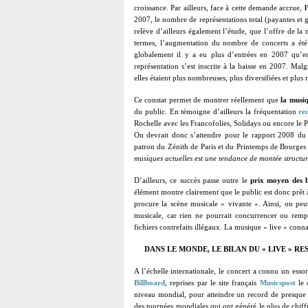
croissance. Par ailleurs, face à cette demande accrue,
l
2007, le nombre de représentations total (payantes et
relève d’ailleurs également l’étude, que l’offre de l
termes, l’augmentation du nombre de concerts a été 
globalement il y a eu plus d’entrées en 2007 qu’e
représentation s’est inscrite à la baisse en 2007. Malg
elles étaient plus nombreuses, plus diversifiées et plus r
Ce constat permet de montrer réellement que
la musiq
du public. En témoigne d’ailleurs la fréquentation
re
Rochelle avec les Francofolies, Solidays ou encore le 
On devrait donc s’attendre pour le rapport 2008 du 
patron du Zénith de Paris et du Printemps de Bourges c
musiques actuelles est une tendance de montée structu
D’ailleurs, ce succès passe outre le
prix moyen des b
élément montre clairement que le public est donc prêt 
procure la scène musicale « vivante ». Ainsi, on peut
musicale, car rien ne pourrait concurrencer ou rempl
fichiers contrefaits illégaux. La musique « live » conna
DANS LE MONDE, LE BILAN DU « LIVE » R
A l’échelle internationale, le concert a connu un esso
Billboard
, reprises par le site français
Musicspost
le
niveau mondial, pour atteindre un record de presqu
des tournées mondiales qui ont généré le plus de chiff