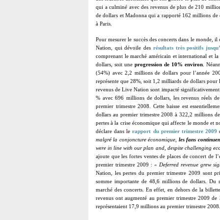
qui a culminé avec des revenus de plus de 210 million
de dollars et Madonna qui a rapporté 162 millions de d
à Paris.
Pour mesurer le succès des concerts dans le monde, il
Nation, qui dévoile des
résultats très positifs jusq
comprenant le marché américain et international et la 
dollars, soit une
progression de 10% environ
. Néanm
(54%) avec 2,2 millions de dollars pour l’année 200
représente que 28%, soit 1,2 milliards de dollars pour 
revenus de Live Nation sont impacté significativement.
% avec 696 millions de dollars, les revenus réels d
premier trimestre 2008. Cette baisse est essentielle
dollars au premier trimestre 2008 à 322,2 millions de
pertes à la crise économique qui affecte le monde et n
déclare dans le
rapport du premier trimestre 2009
malgré la conjoncture économique,
les fans continue
were in line with our plan and, despite challenging eco
ajoute que les fortes ventes de places de concert de l’
premier trimestre 2009 : «
Deferred revenue grew sign
Nation, les pertes du premier trimestre 2009 sont pri
somme importante de 48,6 millions de dollars. Du re
marché des concerts. En effet, en dehors de la billett
revenus ont augmenté au premier trimestre 2009 de 3,1
représentaient 17,9 millions au premier trimestre 2008