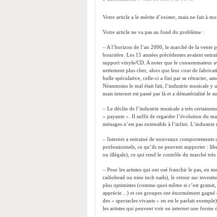
Votre article a le mérite d’exister, mais ne fait à
Votre article ne va pas au fond du problème :
– A l’horizon de l’an 2000, le marché de la vente 
boursière. Les 15 années précédentes avaient entr
support vinyle/CD. A noter que le consommateur av
nettement plus cher, alors que leur cout de fabric
bulle spéculative, celle-ci a fini par se rétracter, 
Néanmoins le mal était fait, l’industrie musicale y 
mais internet est passé par là et a dématérialisé le
– Le déclin de l’industrie musicale a très certainem
« payante ». Il suffit de regarder l’évolution du ma
ménages n’est pas extensible à l’infini. L’industri
– Internet a entrainé de nouveaux comportements
professionnels, ce qu’ils ne peuvent supporter : lib
ou illégale), ce qui rend le contrôle du marché très 
– Pour les artistes qui ont osé franchir le pas, en
radiohead ou nine inch nails), le retour sur investis
plus optimistes (comme quoi même si c’est gratuit, l
apprécie…) et ces groupes ont énormément gagné en
des « spectacles vivants » en est le parfait exempl
les artistes qui peuvent voir en internet une forme 