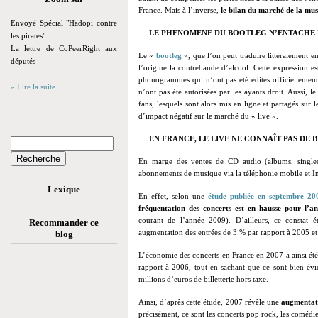
France. Mais à l’inverse,
le bilan du marché de la musi
Envoyé Spécial "Hadopi contre
LE PHÉNOMENE DU BOOTLEG N’ENTACHE PA
les pirates" :
La lettre de CoPeerRight aux
Le «
bootleg
»
, que l’on peut traduire littéralement 
députés
l’origine la contrebande d’alcool. Cette expression e
phonogrammes qui n’ont pas été édités officiellement,
» Lire la suite
n’ont pas été autorisées par les ayants droit. Aussi,
fans, lesquels sont alors mis en ligne et partagés sur l
d’impact négatif sur le marché du « live ».
EN FRANCE, LE LIVE NE CONNAÎT PAS DE 
En marge des ventes de CD audio (albums, singles…
abonnements de musique via la téléphonie mobile et In
Lexique
En effet, selon une
étude publiée en septembre 20
fréquentation des concerts est en hausse pour l’a
courant de l’année 2009). D’ailleurs, ce constat é
Recommander ce
augmentation des entrées de 3 % par rapport à 2005 et
blog
L’économie des concerts en France en 2007 a ainsi ét
rapport à 2006, tout en sachant que ce sont bien évi
millions d’euros de billetterie hors taxe.
Ainsi, d’après cette étude, 2007 révèle une
augmentati
précisément, ce sont les concerts pop rock, les comédie