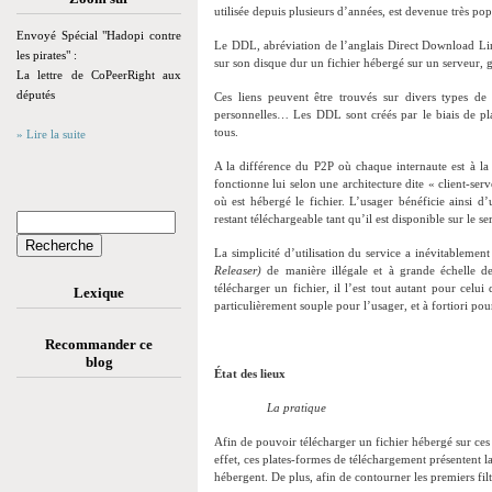
utilisée depuis plusieurs d’années, est devenue très pop
Envoyé Spécial "Hadopi contre
Le DDL, abréviation de l’anglais Direct Download Link
les pirates" :
sur son disque dur un fichier hébergé sur un serveur, g
La lettre de CoPeerRight aux
députés
Ces liens peuvent être trouvés sur divers types de
personnelles… Les DDL sont créés par le biais de pla
tous.
» Lire la suite
A la différence du P2P où chaque internaute est à la 
fonctionne lui selon une architecture dite « client-ser
où est hébergé le fichier. L’usager bénéficie ainsi d’
restant téléchargeable tant qu’il est disponible sur le se
La simplicité d’utilisation du service a inévitablement
Releaser)
de manière illégale et à grande échelle des 
télécharger un fichier, il l’est tout autant pour celui
Lexique
particulièrement souple pour l’usager, et à fortiori pou
Recommander ce
blog
État des lieux
La pratique
Afin de pouvoir télécharger un fichier hébergé sur ces 
effet, ces plates-formes de téléchargement présentent l
hébergent. De plus, afin de contourner les premiers fil