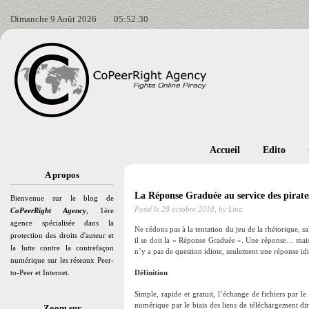
Dimanche 9 Août 2026
05:52:31
Accueil
Edito
A propos
La Réponse Graduée au service des pirate
Bienvenue sur le blog de
Posté le
28 octobre 2010,
by Lina
CoPeerRight Agency
, 1ère
agence spécialisée dans la
Ne cédons pas à la tentation du jeu de la rhétorique, 
protection des droits d'auteur et
il se doit la « Réponse Graduée ». Une réponse… mais à 
la lutte contre la contrefaçon
n’y a pas de question idiote, seulement une réponse i
numérique sur les réseaux Peer-
to-Peer et Internet.
Définition
Simple, rapide et gratuit, l’échange de fichiers par 
numérique par le biais des liens de téléchargement di
Zoom sur