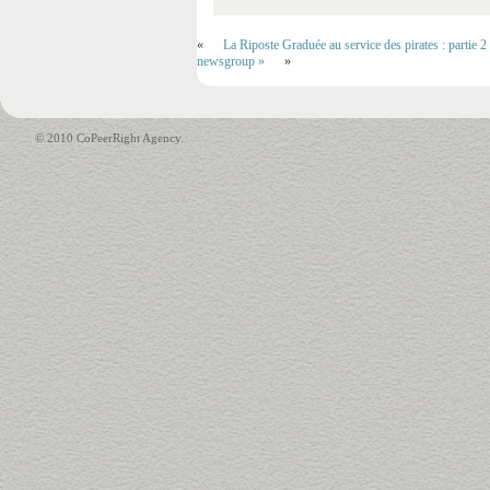
«
La Riposte Graduée au service des pirates : partie
newsgroup »
»
© 2010 CoPeerRight Agency.