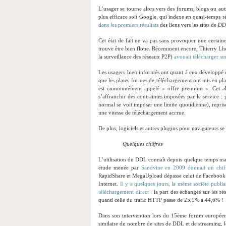
L’usager se tourne alors vers des forums, blogs ou aut
plus efficace soit Google, qui indexe en quasi-temps ré
dans les premiers résultats
des liens vers les sites de 
Cet état de fait ne va pas sans provoquer une certaine 
trouve être bien floue. Récemment encore, Thierry Lhe
la surveillance des réseaux P2P)
avouait télécharger sur
Les usagers bien informés ont quant à eux développé di
que les plates-formes de téléchargement ont mis en place
est communément appelé « offre premium ». Cet a
s’affranchir des contraintes imposées par le service :
normal se voit imposer une limite quotidienne), reprise
une vitesse de téléchargement accrue.
De plus, logiciels et autres plugins pour navigateurs se 
Quelques chiffres
L’utilisation du DDL connaît depuis quelque temps m
étude menée par
Sandvine en 2009 donnait un chiff
RapidShare et MegaUpload dépasse celui de Facebook et 
Internet.
Il y a quelques jours, la même société publi
téléchargement direct
: la part des échanges sur les r
quand celle du trafic HTTP passe de 25,9% à 44,6% !
Dans son intervention lors du 15ème forum européen 
similaire du nombre de sites de DDL et de streaming, 