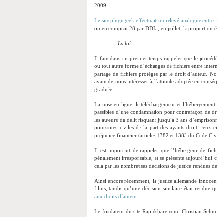
2009.
Le site plugngeek effectuait un relevé analogue entre j
on en comptait 28 par DDL ; en juillet, la proportion é
La loi
Il faut dans un premier temps rappeler que le procéd
ou tout autre forme d’échanges de fichiers entre intern
partage de fichiers protégés par le droit d’auteur. N
avant de nous intéresser à l’attitude adoptée en consé
graduée.
La mise en ligne, le téléchargement et l’hébergement de
passibles d’une condamnation pour contrefaçon de droit
les auteurs du délit risquant jusqu’à 3 ans d’empriso
poursuites civiles de la part des ayants droit, ceu
préjudice financier (articles 1382 et 1383 du Code Civi
Il est important de rappeler que l’hébergeur de fichi
pénalement irresponsable, et se présente aujourd’hui co
cela par les nombreuses décisions de justice rendues d
Ainsi encore récemment, la justice allemande innocent
films, tandis qu’une décision similaire était rendue 
aux droits d’auteur
.
Le fondateur du site Rapidshare.com, Christian Schmid 