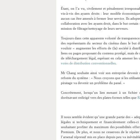
Étant, on l’a vu, civilement et pénalement irresponsa
vis-à-vis des ayants droits : leur modèle économique
aucun cas être amenés à fermer leur service. Ils adopt
collaboration avec les ayants droit, dans le but certain
mission de filtrage/nettoyage de leurs serveurs.
Toujours dans cette apparente volonté de transparence
des représentants du secteur du cinéma dans le but d
vouloir « augmenter les efforts de (la) société à dist
liens ou pages proposant du contenu protégé, mais de re
de téléchargement légal, espérant en cela amener les ut
voies de distribution conventionnelles
.
Mr Chang souhaite ainsi voir son entreprise devenir u
refonte du système : « Nous croyons que si les utilisat
piratage va devenir un problème du passé. »
Concrètement, lorsqu’un lien menant à un fichier co
dorénavant redirigé vers des plates-formes telles que
R
Il nous semble évident qu’une grande partie des « adep
légales si techniquement et financièrement celles-ci
souhaitant profiter du maximum des possibilités offe
Premium. De plus, et nous ne cesserons de le répéter
l’arsenal répressif mis en place depuis peu va inévita