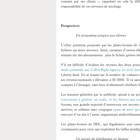
commis par ses clients », rappelant en cela la diffi
responsabilité de ces serveurs de stockage.
Perspectives
Un écosystème propice aux dérives
L’offre premium proposée par les plates-formes de t
fichiers sur leurs serveurs. Ainsi, certaines d’entres-
remises sur des abonnements : plus le fichier génère de 
S’il est difficile d’évaluer les revenus des deux pr
étude présentée par CoPeerRight Agency en avril der
Liberty-land. En se basant sur le nombre de visiteurs u
ses revenus mensuels s’élèvaient à 36 000€. Il va san
comptes à l’étranger, sans bien évidemment rétribuer l
Les sommes générées par la publicité, ajouté à un pr
concourent à générer un trafic, et les dérives qui e
forums, une grande majorité d’entres-eux ont recours à 
services, et utilisent sans vergogne
spam
et
autre g
renvoyé d’un site à l’autre, augmentant artificiellemen
Ces plates-formes de DDL, qui légalement sont rar
conséquents pour ceux qui exploitent les failles juridi
Un moyen de distribution en devenir