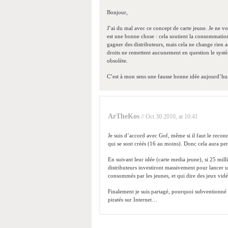
Bonjour,
J’ai du mal avec ce concept de carte jeune. Je ne v
est une bonne chose : cela soutient la consommatio
gagner des distributeurs, mais cela ne change rien au
droits ne remettent aucunement en question le systè
obsolète.
C’est à mon sens une fausse bonne idée aujourd’hu
ArTheKos
// Oct 30 2010, at 10:41
Je suis d’accord avec Gof, même si il faut le reconna
qui se sont créés (16 au moins). Donc cela aura per
En suivant leur idée (carte media jeune), si 25 mill
distributeurs investiront massivement pour lancer u
consommés par les jeunes, et qui dire des jeux vidé
Finalement je suis partagé, pourquoi subventionné e
piratés sur Internet…