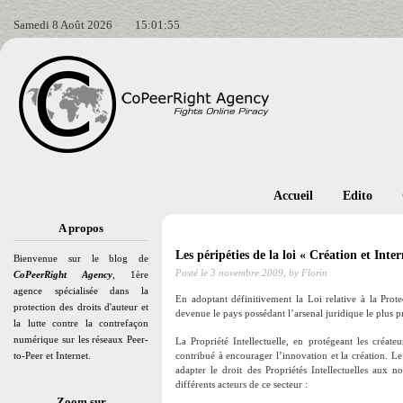
Samedi 8 Août 2026
15:01:56
Accueil
Edito
A propos
Les péripéties de la loi « Création et Inter
Bienvenue sur le blog de
Posté le
3 novembre 2009,
by Florin
CoPeerRight Agency
, 1ère
agence spécialisée dans la
En adoptant définitivement la Loi relative à la Protec
protection des droits d'auteur et
devenue le pays possédant l’arsenal juridique le plus p
la lutte contre la contrefaçon
numérique sur les réseaux Peer-
La Propriété Intellectuelle, en protégeant les créate
to-Peer et Internet.
contribué à encourager l’innovation et la création. Le
adapter le droit des Propriétés Intellectuelles aux 
différents acteurs de ce secteur :
Zoom sur