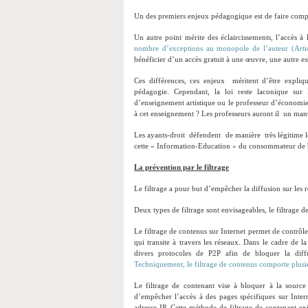
Un des premiers enjeux pédagogique est de faire comp
Un autre point mérite des éclaircissements, l’accès à 
nombre d’exceptions au monopole de l’auteur (Art
bénéficier d’un accès gratuit à une œuvre, une autre est
Ces différences, ces enjeux méritent d’être expliq
pédagogie. Cependant, la loi reste laconique sur 
d’enseignement artistique ou le professeur d’économie
à cet enseignement ? Les professeurs auront il un manu
Les ayants-droit défendent de manière très légitime le
cette « Information-Education » du consommateur de b
La prévention par le filtrage
Le filtrage a pour but d’empêcher la diffusion sur les r
Deux types de filtrage sont envisageables, le filtrage de
Le filtrage de contenus sur Internet permet de contrôle
qui transite à travers les réseaux. Dans le cadre de la 
divers protocoles de P2P afin de bloquer la diffus
Techniquement, le filtrage de contenus comporte plusie
Le filtrage de contenant vise à bloquer à la source 
d’empêcher l’accès à des pages spécifiques sur Inte
adresse IP. Cette méthode de filtrage de contenant ex