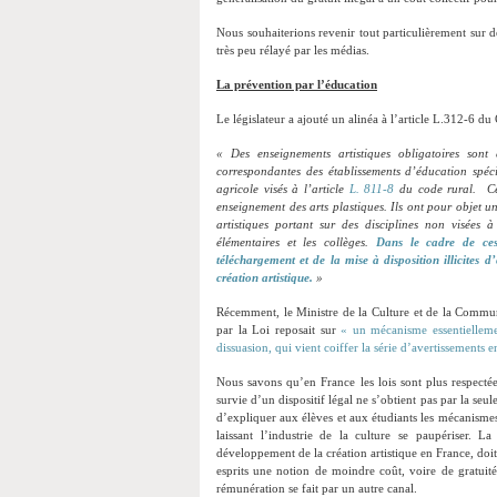
Nous souhaiterions revenir tout particulièrement sur d
très peu rélayé par les médias.
La prévention par l’éducation
Le législateur a ajouté un alinéa à l’article L.312-6 du
« Des enseignements artistiques obligatoires sont 
correspondantes des établissements d’éducation spéci
agricole visés à l’article
L. 811-8
du code rural. Ce
enseignement des arts plastiques. Ils ont pour objet un
artistiques portant sur des disciplines non visées à 
élémentaires et les collèges.
Dans le cadre de ces
téléchargement et de la mise à disposition illicites 
création artistique.
»
Récemment, le Ministre de la Culture et de la Communi
par la Loi reposait sur
« un mécanisme essentiellem
dissuasion, qui vient coiffer la série d’avertissements
Nous savons qu’en France les lois sont plus respectées
survie d’un dispositif légal ne s’obtient pas par la seu
d’expliquer aux élèves et aux étudiants les mécanisme
laissant l’industrie de la culture se paupériser. La
développement de la création artistique en France, doit ê
esprits une notion de moindre coût, voire de gratuité.
rémunération se fait par un autre canal.