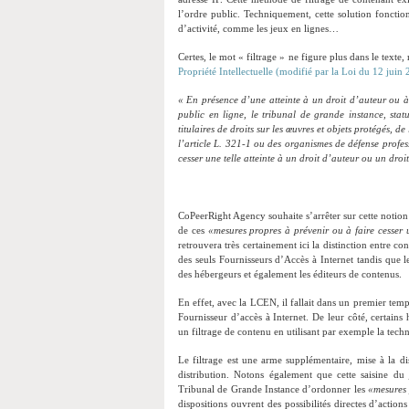
l’ordre public. Techniquement, cette solution fonctio
d’activité, comme les jeux en lignes…
Certes, le mot « filtrage » ne figure plus dans le texte
Propriété Intellectuelle (modifié par la Loi du 12 juin 
« En présence d’une atteinte à un droit d’auteur ou 
public en ligne, le tribunal de grande instance, sta
titulaires de droits sur les œuvres et objets protégés, de
l’article L. 321-1 ou des organismes de défense profess
cesser une telle atteinte à un droit d’auteur ou un droi
CoPeerRight Agency souhaite s’arrêter sur cette notion d
de ces
«mesures propres à prévenir ou à faire cesser u
retrouvera très certainement ici la distinction entre co
des seuls Fournisseurs d’Accès à Internet tandis que le
des hébergeurs et également les éditeurs de contenus.
En effet, avec la LCEN, il fallait dans un premier tem
Fournisseur d’accès à Internet. De leur côté, certai
un filtrage de contenu en utilisant par exemple la tec
Le filtrage est une arme supplémentaire, mise à la di
distribution. Notons également que cette saisine du
Tribunal de Grande Instance d’ordonner les
«mesures 
dispositions ouvrent des possibilités directes d’actions