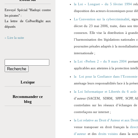
la Loi « Longuet » du 5 février 1994
rela
Envoyé Spécial "Hadopi contre
disposition des acteurs économiques pour défe
les pirates" :
La Convention sur la cybercriminalité
, sig
La lettre de CoPeerRight aux
décret du 23 mai 2006, traite, dans son titre
députés
connexes. Elle vise la distribution à grand
» Lire la suite
l’harmonisation des législations nationales 
poursuites pénales adaptés à la mondialisatio
internationale ;
la Loi «Perben 2 » du 9 mars 2004
portant
applicables aux atteintes à la protection intell
la Loi pour la Confiance dans l’Econom
Lexique
aménage leurs responsabilités face à la présenc
la Loi Informatique et Libertés du 6 aoû
Recommander ce
d’auteur (SACEM, SDRM, SPPF, SCPP, ALPA, 
blog
contrefaites sur les réseaux d’échanges de
contrefaçons sur internet ;
la Loi relative au Droit d’Auteur et aux Droi
venue transposer en droit français la
direc
d’auteur
et des
droits voisins
dans la socié