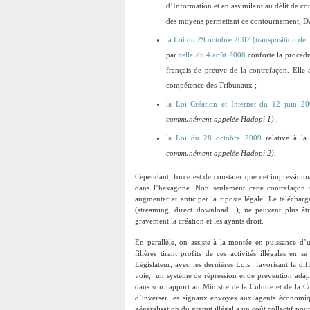
d’Information et en assimilant au délit de c
des moyens permettant ce contournement, DAD
la Loi du 29 octobre 2007 (transposition de
par
celle du 4 août 2008
conforte la procédur
français de preuve de la contrefaçon. Elle
compétence des Tribunaux ;
la Loi Création et Internet du 12 juin 
communément appelée Hadopi 1)
;
la Loi du 28 octobre 2009
relative à la
communément appelée Hadopi 2).
Cependant, force est de constater que cet impressionn
dans l’hexagone. Non seulement cette contrefaçon
augmenter et anticiper la riposte légale. Le téléchar
(streaming, direct download…), ne peuvent plus êtr
gravement la création et les ayants droit.
En parallèle, on assiste à la montée en puissance d’
filières tirant profits de ces activités illégales e
Législateur, avec les dernières Lois favorisant la dif
voie, un système de répression et de prévention ada
dans son rapport au Ministre de la Culture et de la 
d’inverser les signaux envoyés aux agents économiqu
généralisation du gratuit illégal a un coût collectif pour