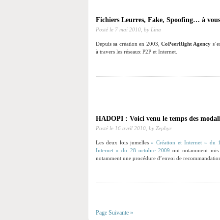
Fichiers Leurres, Fake, Spoofing… à vous 
Posté le
7 mai 2010,
by Lina
Depuis sa création en 2003,
CoPeerRight Agency
s’es
à travers les réseaux P2P et Internet.
HADOPI : Voici venu le temps des modal
Posté le
16 avril 2010,
by Zephyr
Les deux lois jumelles
« Création et Internet » du 
Internet » du 28 octobre 2009
ont notamment mis en
notamment une procédure d’envoi de recommandati
Page Suivante »