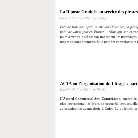
La Riposte Graduée au service des pirates
Posté le
27 août 2010,
by Zephyr
Près de trois ans après la mission Olivennes, la péd
point de voir le jour en France…
Alors que son entrée 
jours à venir), quel est son impact sur les internautes 
usages et comportements de la part des contrefacteu
ACTA ou l’organisation du filtrage : part
Posté le
23 juin 2010,
by Florin
L’
Accord Commercial Anti-Contrefaçon
, encore en 
plan international les droits de propriété intellectuelle
autorisation des ayants droit. L’Union Européenne, les 