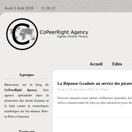
Jeudi 6 Août 2026
21:36:23
Accueil
Edito
A propos
La Réponse Graduée au service des pirate
Bienvenue sur le blog de
Posté le
20 décembre 2010,
by Florin
CoPeerRight Agency
, 1ère
agence spécialisée dans la
Souvent attaqués mais jamais réellement inquiétés, le
protection des droits d'auteur et
offres commerciales de plus en plus attractives pour 
la lutte contre la contrefaçon
numérique sur les réseaux Peer-
to-Peer et Internet.
Zoom sur