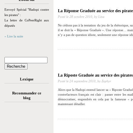
Envoyé Spécial "Hadopi contre
La Réponse Graduée au service des pirate
les pirates" :
Posté le
28 octobre 2010,
by Lina
La lettre de CoPeerRight aux
Ne cédons pas à la tentation du jeu de la rhétorique, 
députés
il se doit la « Réponse Graduée ». Une réponse… mais à 
n’y a pas de question idiote, seulement une réponse i
» Lire la suite
La Riposte Graduée au service des pirates
Lexique
Posté le
24 septembre 2010,
by Zephyr
Alors que la Hadopi entend lancer sa « Riposte Graduée
Recommander ce
contrefacteurs français est clair : passer entre les ma
blog
démocratiser, engendrés en cela par la fameuse « 
maintenant détailler.